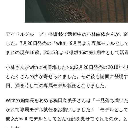
アイドルグループ・欅坂46で活躍中の小林由依さんが、雑
した。7月28日発売の「with」9月号より専属モデルと
まれの現在18歳。2015年より欅坂46の第1期生として
小林さんがwithに初登場したのは2月28日発売の2018年
とたくさんの声が寄せられました。その後も誌面に登場
回、満を時しての専属モデル就任となりました。
Withの編集長を務める鴉田久美子さんは「一見落ち着
かれて専属モデル就任をお願いしました！ モデルとし
彼女がwithモデルとしてどんな顔を見せてくれるのか、
ました。