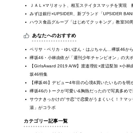
ＪＡＬ×マリオット、相互ステイタスマッチを実現 
みずほ銀行×UPSIDER、新ブランド「UPSIDER BANK 
ハウス食品グループ「はじめてクッキング」教室30周
あなたへのおすすめ
ベリサ・ベリカ・ゆいぽん・はぶちゃん…欅坂46か
欅坂46・小林由依が「週刊少年チャンピオン」の大
【GirlsAward 2019 A/W】渡邉理佐×渡辺梨加
坂46特集
【欅坂46】デビュー4年目の心境&買いたいものを明
欅坂46のトークが可愛い&胸熱だったので写真多め
サウナきっかけの”サ恋”で恋愛がうまくいく！？マッ
湯」がコラボ
カテゴリー記事一覧