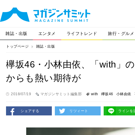
雑誌・出版
エンタメ
ライフトレンド
旅行・グルメ
トップページ
雑誌・出版
欅坂46・小林由依、「with
からも熱い期待が
2018/07/19
マガジンサミット編集部
with
欅坂46
小林由依
シェアする
リツィート
ラインを