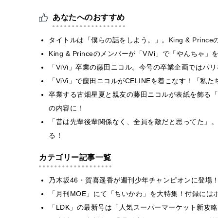
あなたへのおすすめ
タイトルは「僕らの話をしよう。」。King & Princ
King & Princeのメンバーが「ViVi」で「やん
「ViVi」卒業の藤田ニコル。今号の卒業企画ではパ
「ViVi」で藤田ニコルがCELINEを着こなす！「
卒業する古畑星夏と親友の藤田ニコルが表紙を飾る「V
の内容に！
「昔は先輩後輩関係なく、全員を敵だと思ってた」。藤
る！
カテゴリー記事一覧
乃木坂46・賀喜遥香が週刊少年チャンピオンに登場
「月刊MOE」にて「ちいかわ」を大特集！付録には
「LDK」の最新号は「人気スーパーマーケット新攻