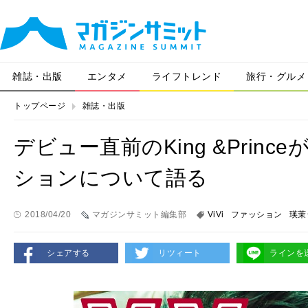
雑誌・出版
エンタメ
ライフトレンド
旅行・グルメ
トップページ
雑誌・出版
デビュー直前のKing &Prin
ションについて語る
2018/04/20
マガジンサミット編集部
ViVi
ファッション
瑛茉
シェアする
リツィート
ラインを