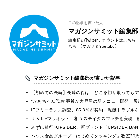
この記事を書いた人
マガジンサミット編集部
編集部のTwitterアカウントはこちら
ちら
【マガサミYoutube】
マガジンサミット編集部が書いた記事
【初めての長崎】長崎の街は、どこを切り取ってもア
“かあちゃん代表”亜希が大戸屋の新メニュー開発 
ITフリーランス調査、85.8％が契約・報酬トラブ
ＪＡＬ×マリオット、相互ステイタスマッチを実現 
みずほ銀行×UPSIDER、新ブランド「UPSIDER BANK 
ハウス食品グループ「はじめてクッキング」教室30周