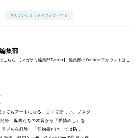
マガジンサミットをフォローする
編集部
ントはこちら
【マガサミ編集部Twitter】
編集部のYoutubeアカウントはこ
事
取ってもアートになる。古くて新しい、ノスタ…
ー開発 母親たちの本音から『愛情めし』を…
酬トラブルを経験 「契約書だけ」では防…
チを実現 航空とホテルのシナジーで良質な顧…