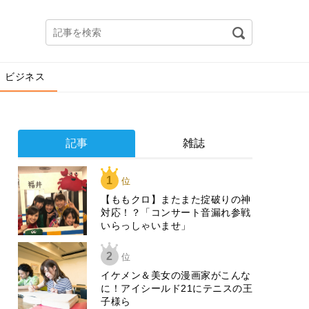
ビジネス
記事
雑誌
1
位
【ももクロ】またまた掟破りの神
対応！？「コンサート音漏れ参戦
いらっしゃいませ」
2
位
イケメン＆美女の漫画家がこんな
に！アイシールド21にテニスの王
子様ら