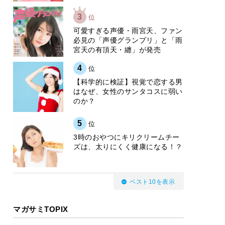
3
位
可愛すぎる声優・雨宮天、ファン
必見の「声優グランプリ」と「雨
宮天の有頂天・纏」が発売
4
位
【科学的に検証】視覚で恋する男
はなぜ、女性のサンタコスに弱い
のか？
5
位
3時のおやつにキリクリームチー
ズは、太りにくく健康になる！？
ベスト10を表示
マガサミTOPIX