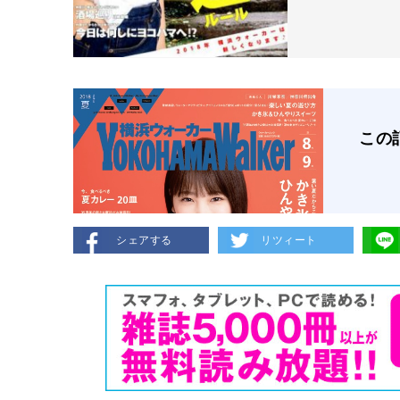
この
シェアする
リツィート