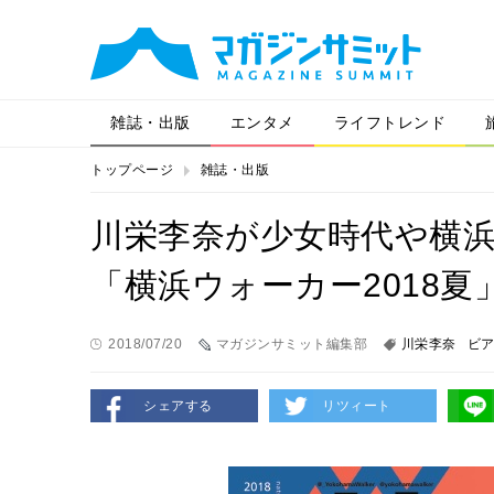
雑誌・出版
エンタメ
ライフトレンド
トップページ
雑誌・出版
川栄李奈が少女時代や横
「横浜ウォーカー2018夏
2018/07/20
マガジンサミット編集部
川栄李奈
ビ
シェアする
リツィート