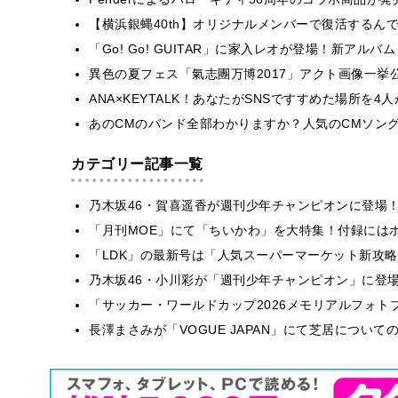
【横浜銀蝿40th】オリジナルメンバーで復活するん
「Go! Go! GUITAR」に家入レオが登場！新アルバ
異色の夏フェス「氣志團万博2017」アクト画像一挙公
ANA×KEYTALK！あなたがSNSですすめた場所を
あのCMのバンド全部わかりますか？人気のCMソン
カテゴリー記事一覧
乃木坂46・賀喜遥香が週刊少年チャンピオンに登場
「月刊MOE」にて「ちいかわ」を大特集！付録には
「LDK」の最新号は「人気スーパーマーケット新攻
乃木坂46・小川彩が「週刊少年チャンピオン」に登
「サッカー・ワールドカップ2026メモリアルフォトブ
長澤まさみが「VOGUE JAPAN」にて芝居につい