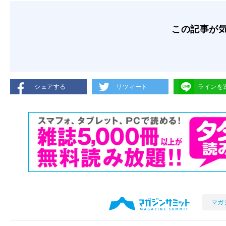
この記事が
シェアする
リツィート
ラインを
マガ