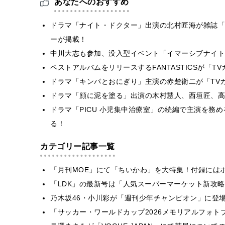
あなたへのおすすめ
ドラマ「ナイト・ドクター」出演の北村匠海が雑誌「T
ーが掲載！
中川大志も参加、没入型イベント「イマーシブナイト
ベストアルバムをリリースするFANTASTICSが「T
ドラマ「キンパとおにぎり」主演の赤楚衛二が「TVガ
ドラマ「顔に泥を塗る」出演の木村慧人、西垣匠、高野
ドラマ「PICU 小児集中治療室」の続編で主演を務め
る！
カテゴリー記事一覧
「月刊MOE」にて「ちいかわ」を大特集！付録には
「LDK」の最新号は「人気スーパーマーケット新攻
乃木坂46・小川彩が「週刊少年チャンピオン」に登
「サッカー・ワールドカップ2026メモリアルフォトブ