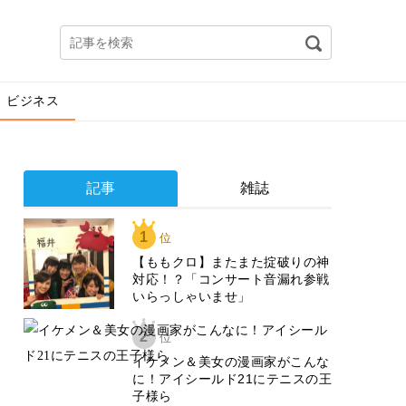
ビジネス
記事
雑誌
1
位
【ももクロ】またまた掟破りの神
対応！？「コンサート音漏れ参戦
いらっしゃいませ」
2
位
イケメン＆美女の漫画家がこんな
に！アイシールド21にテニスの王
子様ら