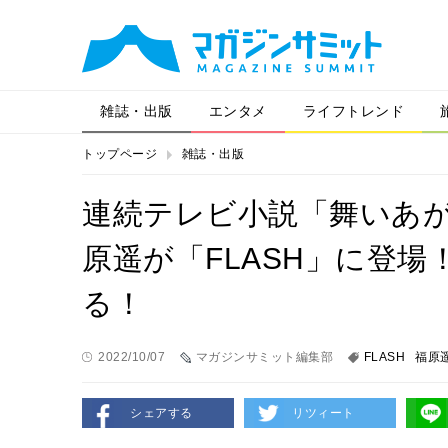
雑誌・出版
エンタメ
ライフトレンド
トップページ
雑誌・出版
連続テレビ小説「舞いあ
原遥が「FLASH」に登
る！
2022/10/07
マガジンサミット編集部
FLASH
福原
シェアする
リツィート