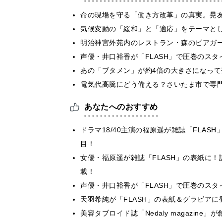
​命の現場を守る「働き方改革」の真実。晃
気候変動の「緩和」と「適応」をテーマと
明治神宮外苑内のレストラン・森のビアガ
声優・井口裕香が「FLASH」で圧巻のスタ
あの「ブタメン」が約4倍の大きさになって
電気代高騰にどう備える？さいたま市で専
あなたへのおすすめ
ドラマ18/40主演の福原遥が雑誌「FLA
目！
女優・福原遥が雑誌「FLASH」の表紙に
載！
声優・井口裕香が「FLASH」で圧巻のスタ
天羽希純が「FLASH」の表紙＆グラビア
美容タブロイド誌「Nedaly magazin