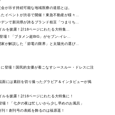
友会が示す持続可能な地域医療の道筋とは。
したイベントが渋谷で開催！東急不動産が様々…
ーデンで新潟県が誇るブランド枝豆「つまりち…
イルを披露！計18ページにわたる大特集…
登場！「ブタメン超BIG」がセブン‐イレ…
門家が解説した「節電の限界」と太陽光の選び…
SH」に登場！国民的女優が着こなすシースルー・ドレスに注
！誌面には素顔を切り撮ったグラビア＆インタビューが掲
イルを披露！計18ページにわたる大特集に！
に登場！「七夕の夜は忙しいから少し早めのお風呂」
e」が創刊！創刊号の表紙を飾るのは福原遥！