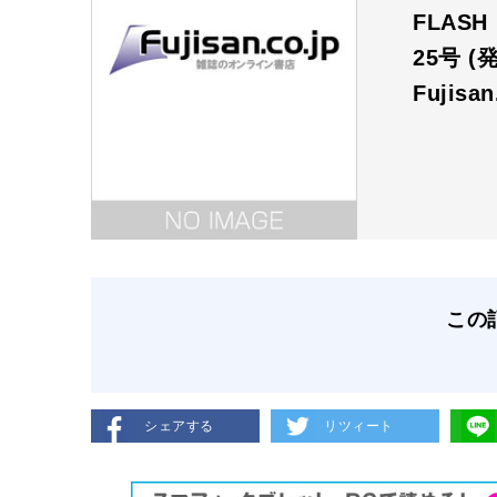
FLAS
25号 (
Fujisa
この
シェアする
リツィート