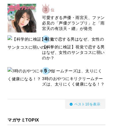
3
位
可愛すぎる声優・雨宮天、ファン
必見の「声優グランプリ」と「雨
宮天の有頂天・纏」が発売
4
位
【科学的に検証】視覚で恋する男
はなぜ、女性のサンタコスに弱い
のか？
5
位
3時のおやつにキリクリームチー
ズは、太りにくく健康になる！？
ベスト10を表示
マガサミTOPIX