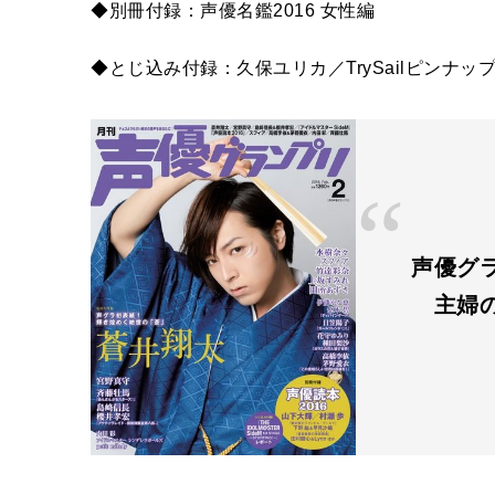
◆別冊付録：声優名鑑2016 女性編
◆とじ込み付録：久保ユリカ／TrySailピンナッ
声優グ
主婦の