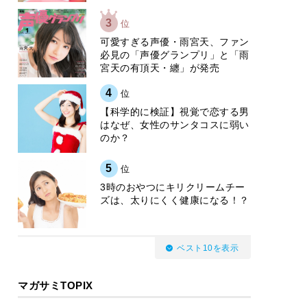
3
位
可愛すぎる声優・雨宮天、ファン
必見の「声優グランプリ」と「雨
宮天の有頂天・纏」が発売
4
位
【科学的に検証】視覚で恋する男
はなぜ、女性のサンタコスに弱い
のか？
5
位
3時のおやつにキリクリームチー
ズは、太りにくく健康になる！？
ベスト10を表示
マガサミTOPIX