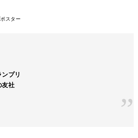
プポスター
ランプリ
友社