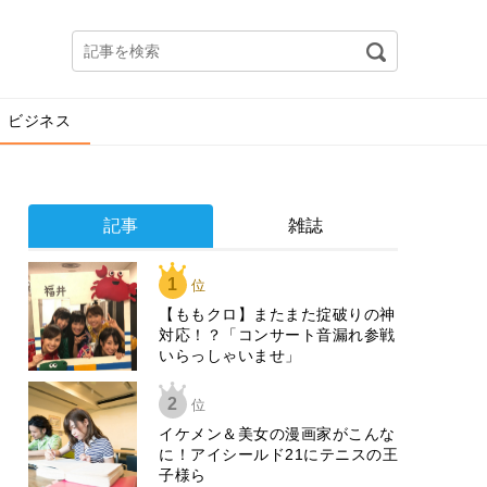
ビジネス
記事
雑誌
1
位
【ももクロ】またまた掟破りの神
対応！？「コンサート音漏れ参戦
いらっしゃいませ」
2
位
イケメン＆美女の漫画家がこんな
に！アイシールド21にテニスの王
子様ら