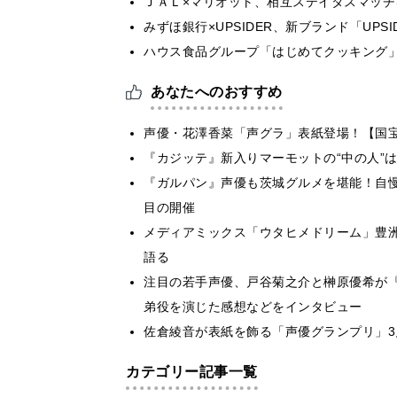
ＪＡＬ×マリオット、相互ステイタスマッ
みずほ銀行×UPSIDER、新ブランド「UPSIDER
ハウス食品グループ「はじめてクッキング」
あなたへのおすすめ
声優・花澤香菜「声グラ」表紙登場！【国
『カジッテ』新入りマーモットの“中の人”
『ガルパン』声優も茨城グルメを堪能！自
目の開催
メディアミックス「ウタヒメドリーム」豊洲
語る
注目の若手声優、戸谷菊之介と榊原優希が
弟役を演じた感想などをインタビュー
佐倉綾音が表紙を飾る「声優グランプリ」3
カテゴリー記事一覧