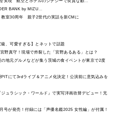
チを実現 航空とホテルのシナジーで良質な顧…
 BANK by MIZU…
教室30周年 親子2世代の実話を新CMに
宝級、可愛すぎる】とネットで話題
は宮野真守！現場で炸裂した「宮野あるある」とは？
慢の地元グルメなどが集う茨城の食イベントが東京で2度
PITにて3rdライブ＆アニメ化決定！公演前に意気込みを
『ジュラシック・ワールド』で実写洋画吹替デビュー！兄
月号が発売！付録には「声優名鑑2025 女性編」が付属！