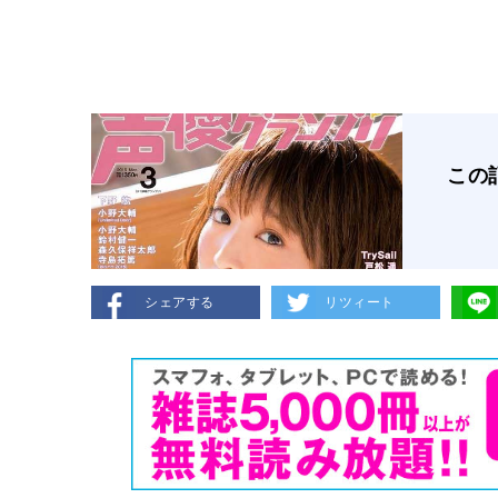
この
シェアする
リツィート