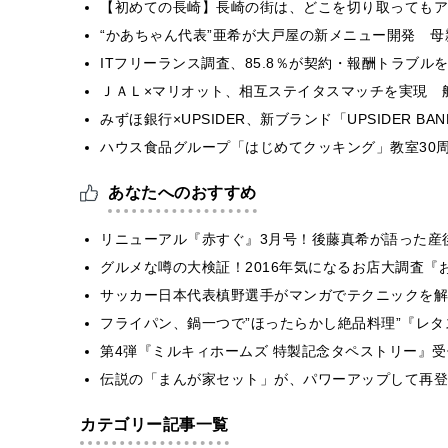
【初めての長崎】長崎の街は、どこを切り取ってもア
“かあちゃん代表”亜希が大戸屋の新メニュー開発 
ITフリーランス調査、85.8％が契約・報酬トラブ
ＪＡＬ×マリオット、相互ステイタスマッチを実現 
みずほ銀行×UPSIDER、新ブランド「UPSIDER BANK 
ハウス食品グループ「はじめてクッキング」教室30周
あなたへのおすすめ
リニューアル『赤すぐ』3月号！後藤真希が語った産後
グルメな噂の大検証！2016年気になるお店大調査『
サッカー日本代表槙野選手がマンガでテクニックを解説「
フライパン、鍋一つで”ほったらかし絶品料理”『レタス
第4弾『ミルキィホームズ 特製記念タペストリー』
伝説の「まんが家セット」が、パワーアップして再登
カテゴリー記事一覧