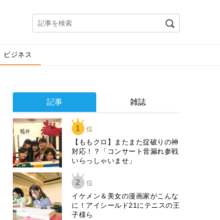
ビジネス
記事
雑誌
1
位
【ももクロ】またまた掟破りの神
対応！？「コンサート音漏れ参戦
いらっしゃいませ」
2
位
イケメン＆美女の漫画家がこんな
に！アイシールド21にテニスの王
子様ら