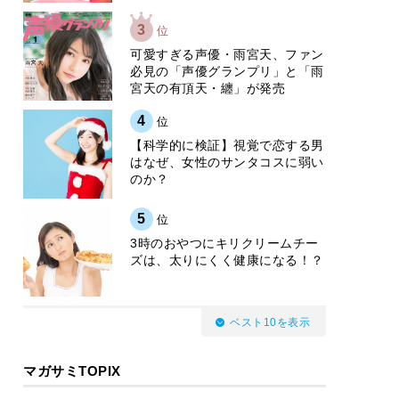
3
位
可愛すぎる声優・雨宮天、ファン
必見の「声優グランプリ」と「雨
宮天の有頂天・纏」が発売
4
位
【科学的に検証】視覚で恋する男
はなぜ、女性のサンタコスに弱い
のか？
5
位
3時のおやつにキリクリームチー
ズは、太りにくく健康になる！？
ベスト10を表示
マガサミTOPIX