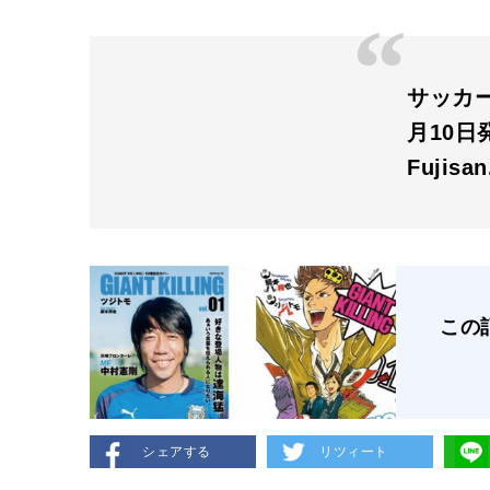
サッカーダ
月10日
Fujisa
この
シェアする
リツィート