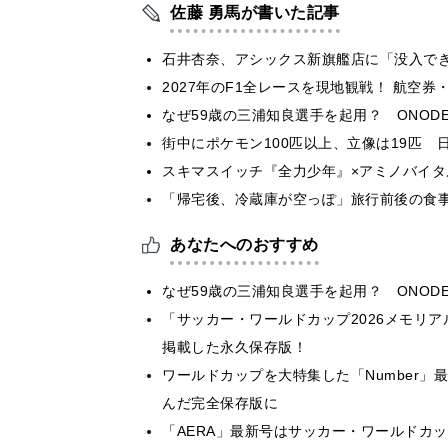
佐藤 勇馬が書いた記事
石井杏奈、アシックス新旗艦店に「没入で
2027年のF1全レースを現地観戦！ 航空
なぜ59歳の三浦知良選手を起用？ ONODE
街中にポケモン100匹以上、立像は19匹 
スキマスイッチ『全力少年』×アミノバイタ
「帰宅後、冷蔵庫が空っぽ」旅行前後の食
あなたへのおすすめ
なぜ59歳の三浦知良選手を起用？ ONODE
「サッカー・ワールドカップ2026メモリア
掲載した永久保存版！
ワールドカップを大特集した「Number
んだ完全保存版に
「AERA」最新号はサッカー・ワールドカ