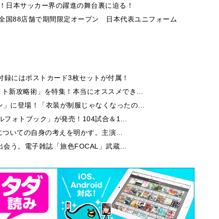
ボ！日本サッカー界の躍進の舞台裏に迫る！
」全国88店舗で期間限定オープン 日本代表ユニフォーム
付録にはポストカード3枚セットが付属！
ット新攻略術」を特集！本当にオススメでき…
ン」に登場！「衣装が制服じゃなくなったの…
ルフォトブック」が発売！104試合＆1…
芝居についての自身の考えを明かす。主演…
出会う。電子雑誌「旅色FOCAL」武蔵…