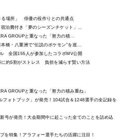
きる場所」 俳優の役作りとの共通点
券・宿泊費付き「夢のシーズンチケット」…
RA GROUPと重なった「努力の積…
日本橋・八重洲で“伝説のポケモン”を巡…
ル 全国155人が参加したコラボMV公開
事に約5割がストレス 負担を減らす賢い方法
RA GROUPと重なった「努力の積み重ね」
ルフォトブック」が発売！104試合＆1248選手の全記録を
」最新号が発売！大会期間中に起こった全てのことを詰め込
ップを特集！アラフォー選手たちの活躍に注目！