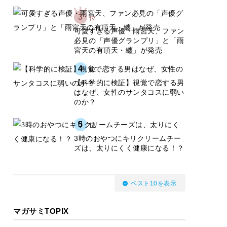
3
位
可愛すぎる声優・雨宮天、ファン
必見の「声優グランプリ」と「雨
宮天の有頂天・纏」が発売
4
位
【科学的に検証】視覚で恋する男
はなぜ、女性のサンタコスに弱い
のか？
5
位
3時のおやつにキリクリームチー
ズは、太りにくく健康になる！？
ベスト10を表示
マガサミTOPIX