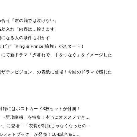
め合う『君の顔では泣けない』
当差入れ「内容は…控えます」
虜になる人の条件も明かす
ア「King & Prince 輪舞」がスタート！
」にて新ドラマ「夕暮れで、手をつなぐ」をイメージした
刊ザテレビジョン」の表紙に登場！今回のドラマで感じた
付録にはポストカード3枚セットが付属！
ット新攻略術」を特集！本当にオススメでき…
ン」に登場！「衣装が制服じゃなくなったの…
ルフォトブック」が発売！104試合＆1…