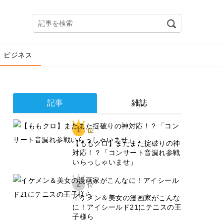
ビジネス
記事
雑誌
1
位
【ももクロ】またまた掟破りの神
対応！？「コンサート音漏れ参戦
いらっしゃいませ」
2
位
イケメン＆美女の漫画家がこんな
に！アイシールド21にテニスの王
子様ら