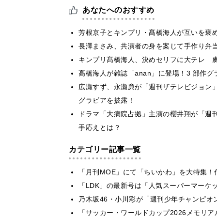
あなたへのおすすめ
芳根京子とキンプリ・髙橋海人が互いを褒
長澤まさみ、共演者の身を案じて手作り弁
キンプリ髙橋海人、決めセリフに大テレ 
髙橋海人が雑誌「anan」に登場！3 部作グラビ
広瀬すず、永瀬廉が「週刊ザテレビジョン
グラビアを披露！
ドラマ「大病院占拠」主演の櫻井翔が「週
手応えとは？
カテゴリー記事一覧
「月刊MOE」にて「ちいかわ」を大特集！
「LDK」の最新号は「人気スーパーマーケ
乃木坂46・小川彩が「週刊少年チャンピオ
「サッカー・ワールドカップ2026メモリア