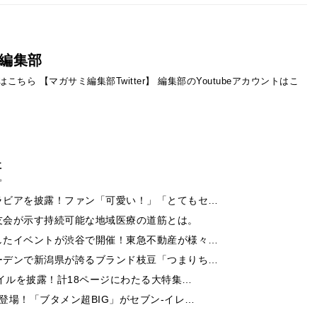
編集部
ントはこちら
【マガサミ編集部Twitter】
編集部のYoutubeアカウントはこ
事
ラビアを披露！ファン「可愛い！」「とてもセ…
友会が示す持続可能な地域医療の道筋とは。
したイベントが渋谷で開催！東急不動産が様々…
ーデンで新潟県が誇るブランド枝豆「つまりち…
イルを披露！計18ページにわたる大特集…
登場！「ブタメン超BIG」がセブン‐イレ…