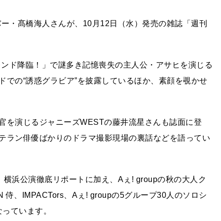
メンバー・髙橋海人さんが、10月12日（水）発売の雑誌「週刊
フレンド降臨！」で謎多き記憶喪失の主人公・アサヒを演じる
ドでの“誘惑グラビア”を披露しているほか、素顔を覗かせ
官を演じるジャニーズWESTの藤井流星さんも誌面に登
テラン俳優ばかりのドラマ撮影現場の裏話などを語ってい
 Tour—」横浜公演徹底リポートに加え、Aぇ! groupの秋の大人ク
 侍、IMPACTors、Aぇ! groupの5グループ30人のソロシ
なっています。