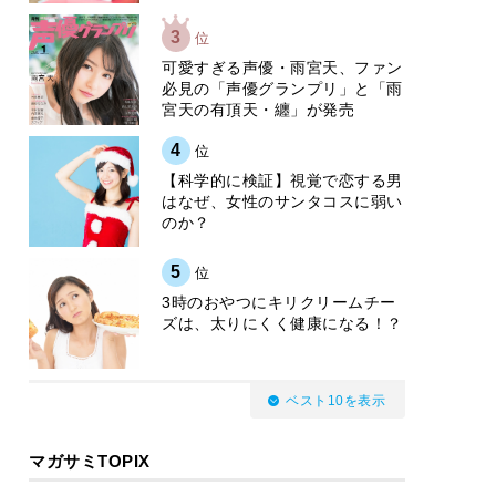
3
位
可愛すぎる声優・雨宮天、ファン
必見の「声優グランプリ」と「雨
宮天の有頂天・纏」が発売
4
位
【科学的に検証】視覚で恋する男
はなぜ、女性のサンタコスに弱い
のか？
5
位
3時のおやつにキリクリームチー
ズは、太りにくく健康になる！？
ベスト10を表示
マガサミTOPIX