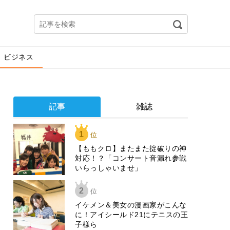
ビジネス
記事
雑誌
1
位
【ももクロ】またまた掟破りの神
対応！？「コンサート音漏れ参戦
いらっしゃいませ」
2
位
イケメン＆美女の漫画家がこんな
に！アイシールド21にテニスの王
子様ら