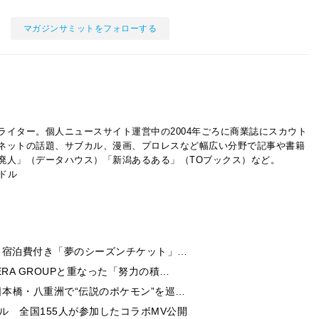
マガジンサミットをフォローする
ライター。個人ニュースサイト運営中の2004年ごろに商業誌にスカウト
ネットの話題、サブカル、漫画、プロレスなど幅広い分野で記事や書籍
廃人」（データハウス）「新潟あるある」（TOブックス）など。
イドル
券・宿泊費付き「夢のシーズンチケット」…
RA GROUPと重なった「努力の積…
日本橋・八重洲で“伝説のポケモン”を巡…
ル 全国155人が参加したコラボMV公開