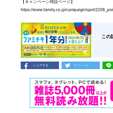
【キャンペーン特設ページ】
https://www.family.co.jp/campaign/spot/2209_po
この
シェアする
リツィート