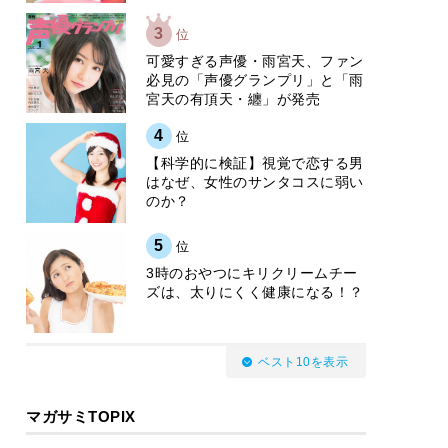
3
位
可愛すぎる声優・雨宮天、ファン
必見の「声優グランプリ」と「雨
宮天の有頂天・纏」が発売
4
位
【科学的に検証】視覚で恋する男
はなぜ、女性のサンタコスに弱い
のか？
5
位
3時のおやつにキリクリームチー
ズは、太りにくく健康になる！？
ベスト10を表示
マガサミTOPIX