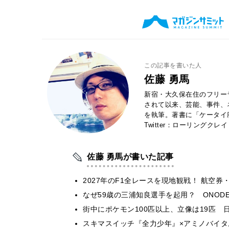
この記事を書いた人
佐藤 勇馬
新宿・大久保在住のフリー
されて以来、芸能、事件、
を執筆。著書に「ケータイ
Twitter：ローリングクレ
佐藤 勇馬が書いた記事
2027年のF1全レースを現地観戦！ 航空
なぜ59歳の三浦知良選手を起用？ ONODE
街中にポケモン100匹以上、立像は19匹 
スキマスイッチ『全力少年』×アミノバイタ