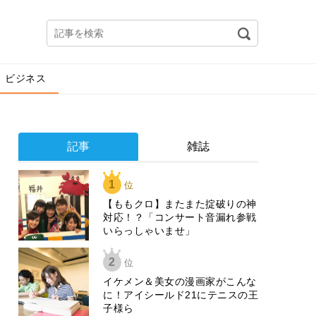
ビジネス
記事
雑誌
1
位
【ももクロ】またまた掟破りの神
対応！？「コンサート音漏れ参戦
いらっしゃいませ」
2
位
イケメン＆美女の漫画家がこんな
に！アイシールド21にテニスの王
子様ら