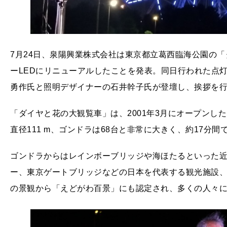
7月24日、泉陽興業株式会社は東京都立葛西臨海公園の
ーLEDにリニューアルしたことを発表。同日行われた点
勇作氏と照明デザイナーの石井幹子氏が登壇し、挨拶を
「ダイヤと花の大観覧車」は、2001年3月にオープンし
直径111 m、ゴンドラは68台と非常に大きく、約17分間
ゴンドラからはレインボーブリッジや海ほたるといった
ー、東京ゲートブリッジなどの日本を代表する観光施設
の景観から「えどがわ百景」にも認定され、多くの人々