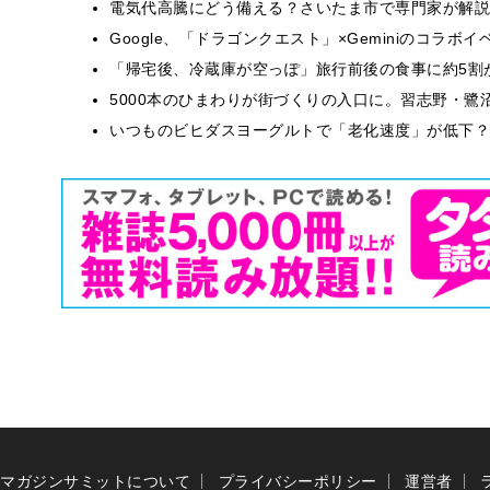
電気代高騰にどう備える？さいたま市で専門家が解説
Google、「ドラゴンクエスト」×Geminiのコラ
「帰宅後、冷蔵庫が空っぽ」旅行前後の食事に約5割
5000本のひまわりが街づくりの入口に。習志野・鷺
いつものビヒダスヨーグルトで「老化速度」が低下？
マガジンサミットについて
プライバシーポリシー
運営者