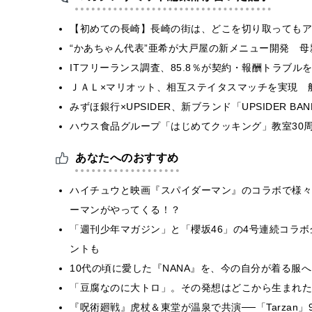
【初めての長崎】長崎の街は、どこを切り取ってもア
“かあちゃん代表”亜希が大戸屋の新メニュー開発 
ITフリーランス調査、85.8％が契約・報酬トラブ
ＪＡＬ×マリオット、相互ステイタスマッチを実現 
みずほ銀行×UPSIDER、新ブランド「UPSIDER BANK 
ハウス食品グループ「はじめてクッキング」教室30周
あなたへのおすすめ
ハイチュウと映画『スパイダーマン』のコラボで様々
ーマンがやってくる！？
「週刊少年マガジン」と「櫻坂46」の4号連続コラ
ントも
10代の頃に愛した『NANA』を、今の自分が着る服へ A
「豆腐なのに大トロ」。その発想はどこから生まれた
『呪術廻戦』虎杖＆東堂が温泉で共演──「Tarzan