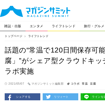
雑誌・出版
エンタメ
ライフトレンド
旅行・グルメ
トップページ
ライフトレンド
話題の“常温で120日間保存
腐」”がシェア型クラウドキッ
ラボ実施
2021/05/07
マガジンサミット編集部
コラボ
常温
豆腐
シェアする
リツィート
ラインを