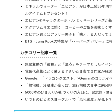
ミネラルウォーター「エビアン」が日本上陸35年周
ルアイテムもプレゼント！
エビアン®キャラクターボトル ミッキーシリーズが
アクアソムリエに聞く！コーヒーやご飯を美味しくす
エビアン買えばアラサー男子も「映え」るんだってよ
BTS・Jung Kookの特集が「ハーパーズ バザー」
カテゴリー記事一覧
気候変動の「緩和」と「適応」をテーマとしたイベン
電気代高騰にどう備える？さいたま市で専門家が解説
Google、「ドラゴンクエスト」×Geminiのコラ
「帰宅後、冷蔵庫が空っぽ」旅行前後の食事に約5割
5000本のひまわりが街づくりの入口に。習志野・鷺
いつものビヒダスヨーグルトで「老化速度」が低下？