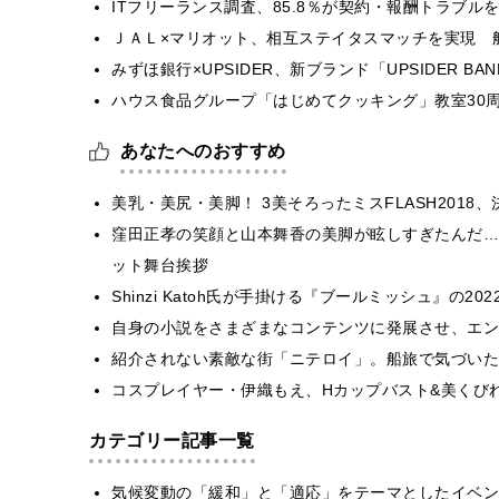
ITフリーランス調査、85.8％が契約・報酬トラブ
ＪＡＬ×マリオット、相互ステイタスマッチを実現 
みずほ銀行×UPSIDER、新ブランド「UPSIDER BANK 
ハウス食品グループ「はじめてクッキング」教室30周
あなたへのおすすめ
美乳・美尻・美脚！ 3美そろったミスFLASH2018
窪田正孝の笑顔と山本舞香の美脚が眩しすぎたんだ…
ット舞台挨拶
Shinzi Katoh氏が手掛ける『ブールミッシュ』の2
自身の小説をさまざまなコンテンツに発展させ、エン
紹介されない素敵な街「ニテロイ」。船旅で気づいた
コスプレイヤー・伊織もえ、Hカップバスト&美くび
カテゴリー記事一覧
気候変動の「緩和」と「適応」をテーマとしたイベン