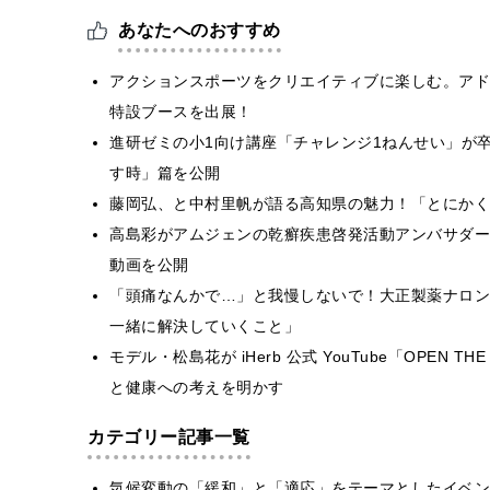
あなたへのおすすめ
アクションスポーツをクリエイティブに楽しむ。アドビが「MU
特設ブースを出展！
進研ゼミの小1向け講座「チャレンジ1ねんせい」が
す時」篇を公開
藤岡弘、と中村里帆が語る高知県の魅力！「とにかく
高島彩がアムジェンの乾癬疾患啓発活動アンバサダー
動画を公開
「頭痛なんかで…」と我慢しないで！大正製薬ナロン
一緒に解決していくこと」
モデル・松島花が iHerb 公式 YouTube「OPEN
と健康への考えを明かす
カテゴリー記事一覧
気候変動の「緩和」と「適応」をテーマとしたイベン