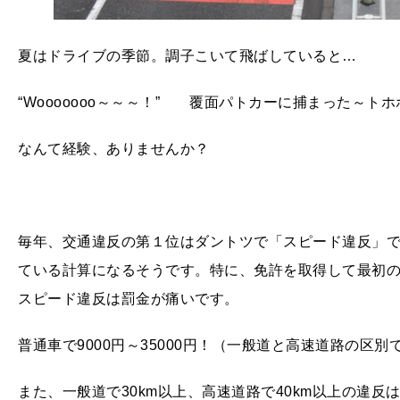
夏はドライブの季節。調子こいて飛ばしていると…
“Wooooooo～～～！” 覆面パトカーに捕まった～トホ
なんて経験、ありませんか？
毎年、交通違反の第１位はダントツで「スピード違反」
ている計算になるそうです。特に、免許を取得して最初
スピード違反は罰金が痛いです。
普通車で
9000
円～
35000
円！（一般道と高速道路の区別
また、一般道で
30km
以上、高速道路で
40km
以上の違反