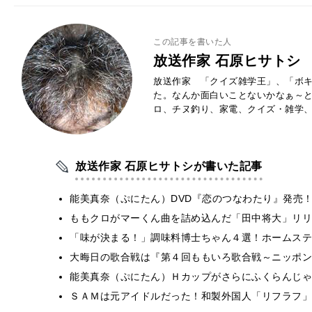
この記事を書いた人
放送作家 石原ヒサトシ
放送作家 「クイズ雑学王」、「ボキ
た。なんか面白いことないかなぁ～
ロ、チヌ釣り、家電、クイズ・雑学
放送作家 石原ヒサトシが書いた記事
能美真奈（ぷにたん）DVD『恋のつなわたり』発売
ももクロがマーくん曲を詰め込んだ「田中将大」リリ
「味が決まる！」調味料博士ちゃん４選！ホームステ
大晦日の歌合戦は『第４回ももいろ歌合戦～ニッポン
能美真奈（ぷにたん）Ｈカップがさらにふくらんじゃ
ＳＡＭは元アイドルだった！和製外国人「リフラフ」