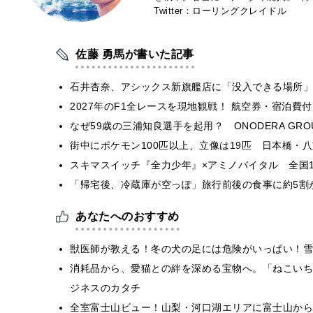
Twitter：ローリングクレイドル
佐藤 勇馬が書いた記事
石井杏奈、アシックス新旗艦店に「没入できる場所」
2027年のF1全レースを現地観戦！ 航空券・宿泊
なぜ59歳の三浦知良選手を起用？ ONODERA GR
街中にポケモン100匹以上、立像は19匹 日本橋・八
スキマスイッチ『全力少年』×アミノバイタル 全国1
「帰宅後、冷蔵庫が空っぽ」旅行前後の食事に約5割
あなたへのおすすめ
獣医師が教える！冬の犬の足には危険がいっぱい！雪
​​消耗品から、愛猫との絆を深める宝物へ。「ねこい
ジネスのカタチ​
全室富士山ビュー！山梨・河口湖エリアに富士山から