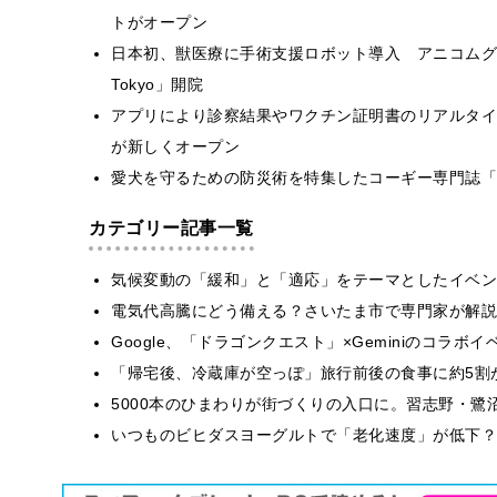
トがオープン
日本初、獣医療に手術支援ロボット導入 アニコムグル
Tokyo」開院
アプリにより診察結果やワクチン証明書のリアルタイ
が新しくオープン
愛犬を守るための防災術を特集したコーギー専門誌「コーギ
カテゴリー記事一覧
気候変動の「緩和」と「適応」をテーマとしたイベン
電気代高騰にどう備える？さいたま市で専門家が解説
Google、「ドラゴンクエスト」×Geminiのコラ
「帰宅後、冷蔵庫が空っぽ」旅行前後の食事に約5割
5000本のひまわりが街づくりの入口に。習志野・鷺
いつものビヒダスヨーグルトで「老化速度」が低下？