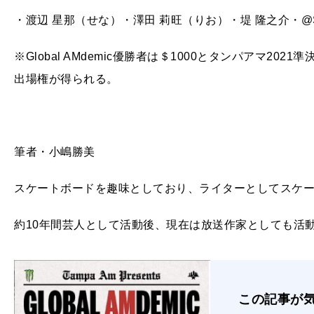
・渡辺 星那（せな）・澤田 莉旺（りお）・堤 隆之介・@SYO
※Global AMdemic優勝者は＄1000とタンパアマ20
出場権が得られる。
筆者・小嶋勝美
スケートボードを趣味としており、ライターとしてスケ
約10年間芸人として活動後、現在は放送作家としても活
この記事が