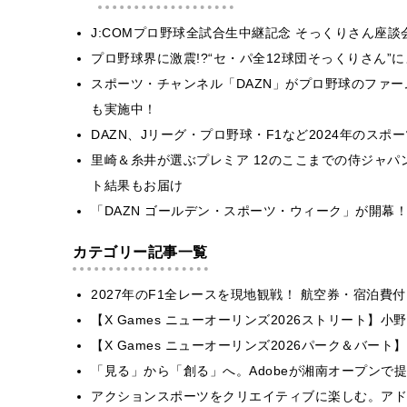
J:COMプロ野球全試合生中継記念 そっくりさん座談
プロ野球界に激震!?“セ・パ全12球団そっくりさん”
スポーツ・チャンネル「DAZN」がプロ野球のファ
も実施中！
DAZN、Jリーグ・プロ野球・F1など2024年のス
里崎＆糸井が選ぶプレミア 12のここまでの侍ジャパン M
ト結果もお届け
「DAZN ゴールデン・スポーツ・ウィーク」が開幕
カテゴリー記事一覧
2027年のF1全レースを現地観戦！ 航空券・宿泊
【X Games ニューオーリンズ2026ストリート】
【X Games ニューオーリンズ2026パーク＆バート】
「見る」から「創る」へ。Adobeが湘南オープンで
アクションスポーツをクリエイティブに楽しむ。アドビが