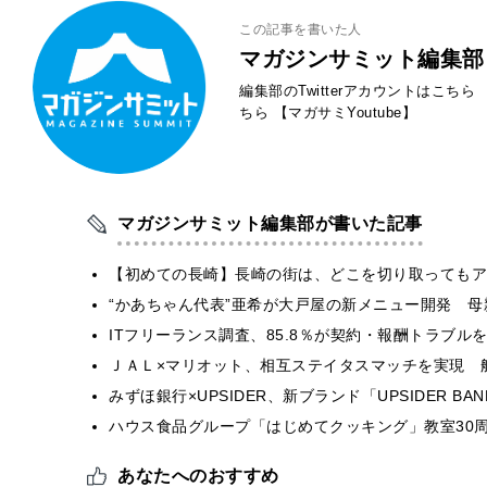
この記事を書いた人
マガジンサミット編集部
編集部のTwitterアカウントはこちら
ちら
【マガサミYoutube】
マガジンサミット編集部が書いた記事
【初めての長崎】長崎の街は、どこを切り取ってもア
“かあちゃん代表”亜希が大戸屋の新メニュー開発 
ITフリーランス調査、85.8％が契約・報酬トラブ
ＪＡＬ×マリオット、相互ステイタスマッチを実現 
みずほ銀行×UPSIDER、新ブランド「UPSIDER BANK 
ハウス食品グループ「はじめてクッキング」教室30周
あなたへのおすすめ