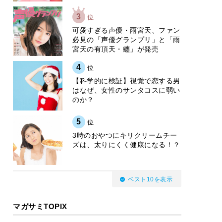
3
位
可愛すぎる声優・雨宮天、ファン
必見の「声優グランプリ」と「雨
宮天の有頂天・纏」が発売
4
位
【科学的に検証】視覚で恋する男
はなぜ、女性のサンタコスに弱い
のか？
5
位
3時のおやつにキリクリームチー
ズは、太りにくく健康になる！？
ベスト10を表示
マガサミTOPIX