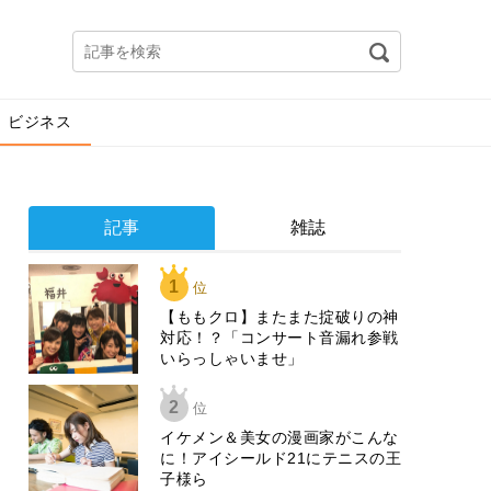
ビジネス
記事
雑誌
1
位
【ももクロ】またまた掟破りの神
対応！？「コンサート音漏れ参戦
いらっしゃいませ」
2
位
イケメン＆美女の漫画家がこんな
に！アイシールド21にテニスの王
子様ら