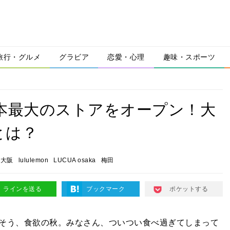
旅行・グルメ
グラビア
恋愛・心理
趣味・スポーツ
田に日本最大のストアをオープン！大
とは？
大阪
lululemon
LUCUA osaka
梅田
ラインを送る
ブックマーク
ポケットする
そう、食欲の秋。みなさん、ついつい食べ過ぎてしまって