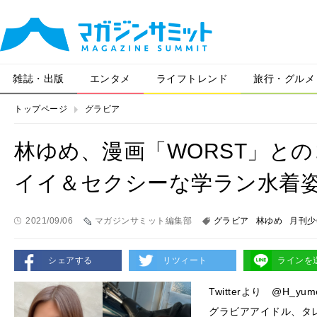
雑誌・出版
エンタメ
ライフトレンド
旅行・グルメ
トップページ
グラビア
林ゆめ、漫画「WORST」と
イイ＆セクシーな学ラン水着
2021/09/06
マガジンサミット編集部
グラビア
林ゆめ
月刊少
シェアする
リツィート
ラインを
Twitterより @H_yum
グラビアアイドル、タ