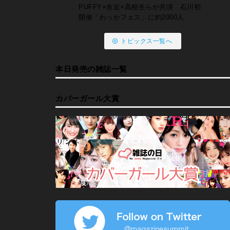
PUFFY×友近×高校生らが共演 石川初
開催「わっかフェス」に約2000人
トピックス一覧へ
本日発売の雑誌一覧
カバーガール大賞