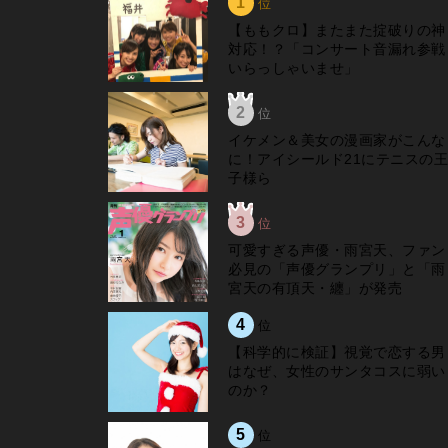
1
位
【ももクロ】またまた掟破りの神
対応！？「コンサート音漏れ参戦
いらっしゃいませ」
2
位
イケメン＆美女の漫画家がこんな
に！アイシールド21にテニスの王
子様ら
3
位
可愛すぎる声優・雨宮天、ファン
必見の「声優グランプリ」と「雨
宮天の有頂天・纏」が発売
4
位
【科学的に検証】視覚で恋する男
はなぜ、女性のサンタコスに弱い
のか？
5
位