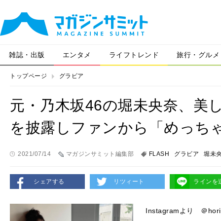
雑誌・出版
エンタメ
ライフトレンド
旅行・グルメ
トップページ
グラビア
元・乃木坂46の堀未央奈、美
を披露しファンから「めっち
2021/07/14
マガジンサミット編集部
FLASH
グラビア
堀未
シェアする
リツィート
ラインを
Instagramより ＠horimi