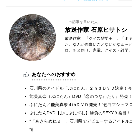
この記事を書いた人
放送作家 石原ヒサトシ
放送作家 「クイズ雑学王」、「ボキ
た。なんか面白いことないかなぁ～
ロ、チヌ釣り、家電、クイズ・雑学
あなたへのおすすめ
石川県のアイドル「ぷにたん」２ｎｄＤＶＤ決定！今
能美真奈（ぷにたん）DVD『恋のつなわたり』発売
ぷにたん／能美真奈４thＤＶＤ発売！“色白マシュマ
ぷにたんDVD【ぷにぷにずむ】勝負のSEXY３発目
“「あきらめねぇ！」石川県でデビューするアイドル
情