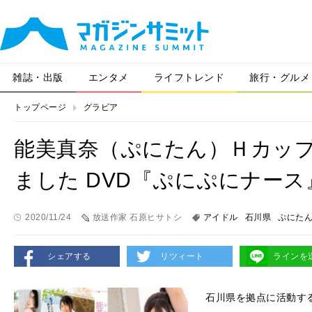
雑誌・出版
エンタメ
ライフトレンド
旅行・グルメ
トップページ
グラビア
能美真奈（ぷにたん）Ｈカッ
ました DVD『ぷにぷにナース
2020/11/24
放送作家 石原ヒサトシ
アイドル
石川県
ぷにた
シェアする
リツィート
ラインを
石川県を拠点に活動す