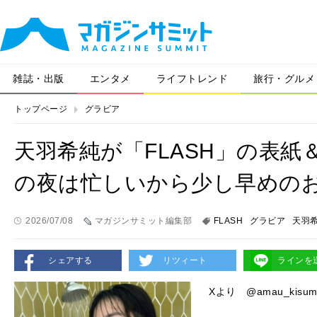
雑誌・出版
エンタメ
ライフトレンド
旅行・グルメ
トップページ
グラビア
天羽希純が「FLASH」の表
の夜は忙しいから少し早めの
2026/07/08
マガジンサミット編集部
FLASH
グラビア
天羽
シェアする
リツィート
ラインを
Xより @amau_kisum