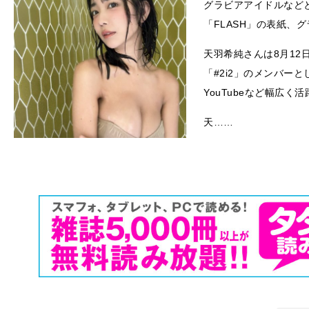
グラビアアイドルなど
「FLASH」の表紙、
天羽希純さんは8月12
「#2i2」のメンバー
YouTubeなど幅広く
天……