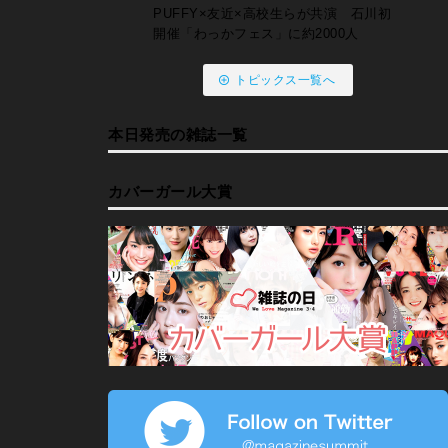
PUFFY×友近×高校生らが共演 石川初
開催「わっかフェス」に約2000人
トピックス一覧へ
本日発売の雑誌一覧
カバーガール大賞