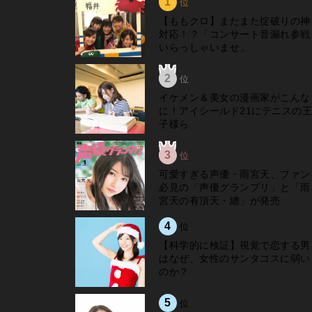
1
位
【ももクロ】またまた掟破りの神
対応！？「コンサート音漏れ参戦
いらっしゃいませ」
2
位
イケメン＆美女の漫画家がこんな
に！アイシールド21にテニスの王
子様ら
3
位
可愛すぎる声優・雨宮天、ファン
必見の「声優グランプリ」と「雨
宮天の有頂天・纏」が発売
4
位
【科学的に検証】視覚で恋する男
はなぜ、女性のサンタコスに弱い
のか？
5
位