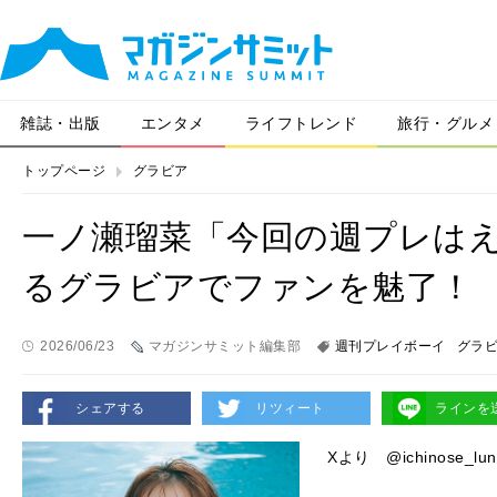
雑誌・出版
エンタメ
ライフトレンド
旅行・グルメ
トップページ
グラビア
一ノ瀬瑠菜「今回の週プレは
るグラビアでファンを魅了！
2026/06/23
マガジンサミット編集部
週刊プレイボーイ
グラ
シェアする
リツィート
ラインを
Xより @ichinose_lun