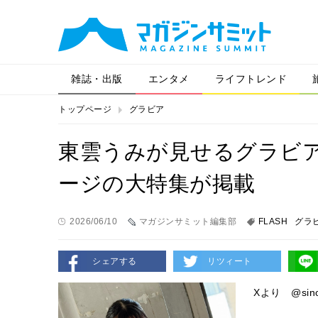
雑誌・出版
エンタメ
ライフトレンド
トップページ
グラビア
東雲うみが見せるグラビアの
ージの大特集が掲載
2026/06/10
マガジンサミット編集部
FLASH
グラ
シェアする
リツィート
Xより @sino