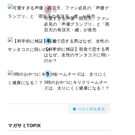
3
位
可愛すぎる声優・雨宮天、ファン
必見の「声優グランプリ」と「雨
宮天の有頂天・纏」が発売
4
位
【科学的に検証】視覚で恋する男
はなぜ、女性のサンタコスに弱い
のか？
5
位
3時のおやつにキリクリームチー
ズは、太りにくく健康になる！？
ベスト10を表示
マガサミTOPIX