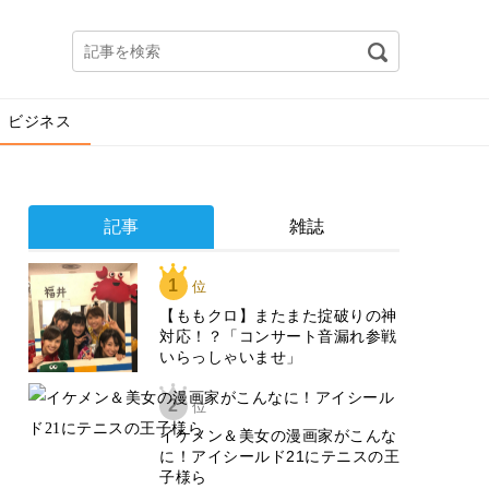
ビジネス
記事
雑誌
1
位
【ももクロ】またまた掟破りの神
対応！？「コンサート音漏れ参戦
いらっしゃいませ」
2
位
イケメン＆美女の漫画家がこんな
に！アイシールド21にテニスの王
子様ら