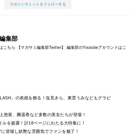
マガジンサミットをフォローする
編集部
ントはこちら
【マガサミ編集部Twitter】
編集部のYoutubeアカウントはこ
LASH」の表紙を飾る！塩見きら、東雲うみなどもグラビ
、三上悠亜、團遥香など多数の美女たちが登場！
イルを披露！計18ページにわたる大特集に！
アに登場し妖艶な雰囲気でファンを魅了！