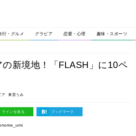
旅行・グルメ
グラビア
恋愛・心理
趣味・スポーツ
新境地！「FLASH」に10ペ
ビア
東雲うみ
ラインを送る
ブックマーク
nome_umi