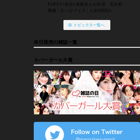
PUFFY×友近×高校生らが共演 石川初
開催「わっかフェス」に約2000人
トピックス一覧へ
本日発売の雑誌一覧
カバーガール大賞