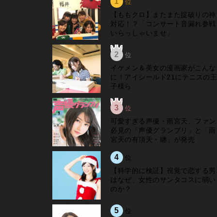
1
位
【ももクロ】またまた掟破りの神
対応！？「コンサート音漏れ参戦
いらっしゃいませ」
2
位
イケメン＆美女の漫画家がこんな
に！アイシールド21にテニスの王
子様ら
3
位
可愛すぎる声優・雨宮天、ファン
必見の「声優グランプリ」と「雨
宮天の有頂天・纏」が発売
4
位
【科学的に検証】視覚で恋する男
はなぜ、女性のサンタコスに弱い
のか？
5
位