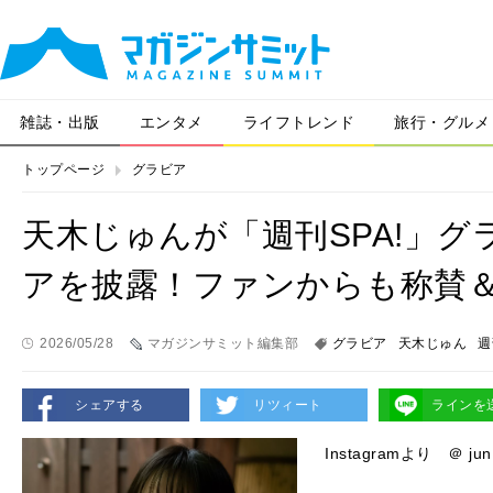
雑誌・出版
エンタメ
ライフトレンド
旅行・グルメ
トップページ
グラビア
天木じゅんが「週刊SPA!」
アを披露！ファンからも称賛
2026/05/28
マガジンサミット編集部
グラビア
天木じゅん
週
シェアする
リツィート
ラインを
Instagramより ＠ jun