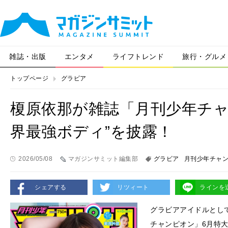
雑誌・出版
エンタメ
ライフトレンド
旅行・グルメ
トップページ
グラビア
榎原依那が雑誌「月刊少年チャ
界最強ボディ”を披露！
2026/05/08
マガジンサミット編集部
グラビア
月刊少年チャ
シェアする
リツィート
ラインを
グラビアアイドルとして
チャンピオン」6月特