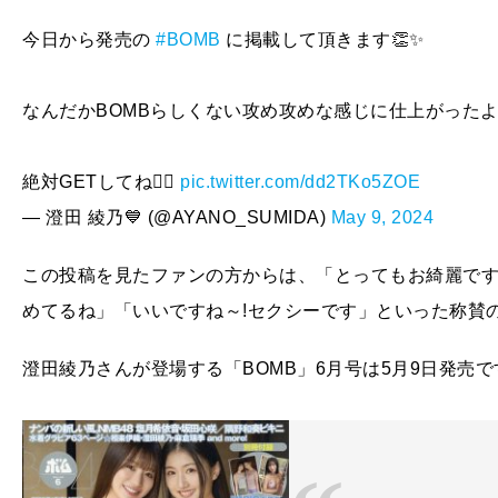
今日から発売の
#BOMB
に掲載して頂きます👏✨
なんだかBOMBらしくない攻め攻めな感じに仕上がった
絶対GETしてね❤️‍🔥
pic.twitter.com/dd2TKo5ZOE
— 澄田 綾乃💙 (@AYANO_SUMIDA)
May 9, 2024
この投稿を見たファンの方からは、「とってもお綺麗で
めてるね」「いいですね～!セクシーです」といった称賛
澄田綾乃さんが登場する「BOMB」6月号は5月9日発売で