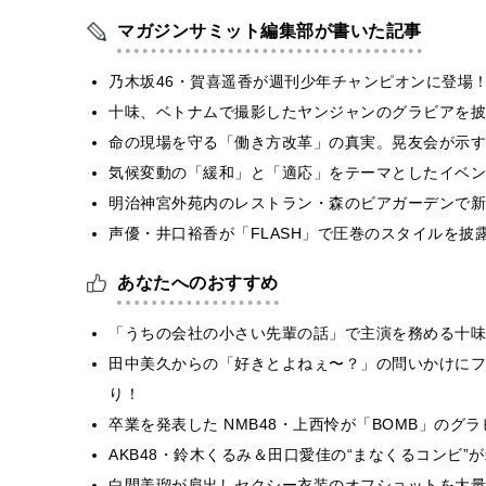
マガジンサミット編集部が書いた記事
乃木坂46・賀喜遥香が週刊少年チャンピオンに登場
十味、ベトナムで撮影したヤンジャンのグラビアを披
​命の現場を守る「働き方改革」の真実。晃友会が示
気候変動の「緩和」と「適応」をテーマとしたイベン
明治神宮外苑内のレストラン・森のビアガーデンで新
声優・井口裕香が「FLASH」で圧巻のスタイルを披
あなたへのおすすめ
「うちの会社の小さい先輩の話」で主演を務める十味
田中美久からの「好きとよねぇ〜？」の問いかけにフ
り！
卒業を発表した NMB48・上西怜が「BOMB」の
AKB48・鈴木くるみ＆田口愛佳の“まなくるコンビ”
白間美瑠が肩出しセクシー衣装のオフショットを大量