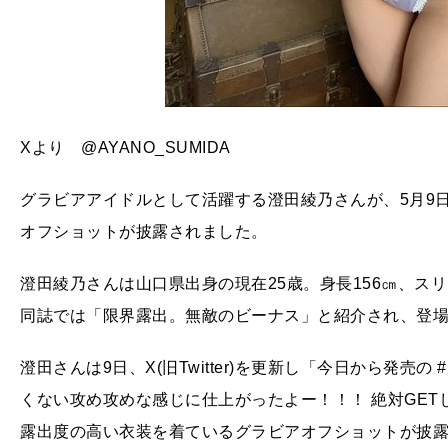
Xより @AYANO_SUMIDA
グラビアアイドルとして活躍する澄田綾乃さんが、5月9日
オフショットが披露されました。
澄田綾乃さんは山口県出身の現在25歳。身長156㎝、スリー
同誌では「限界露出。無敵のビーナス」と紹介され、登
澄田さんは9日、X(旧Twitter)を更新し「今日から発売の
くない攻め攻めな感じに仕上がったよー！！！ 絶対GE
露出度の高い衣装を着ているグラビアオフショットが披