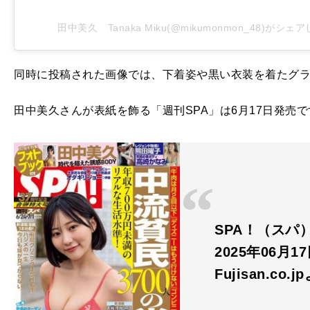
田中美久 Tanaka Miku(@mikumonmon_48)がシェ
同時に投稿された画像では、下着姿や黒い衣装を着たグ
田中美久さんが表紙を飾る「週刊SPA」は6月17日発売で
SPA！（スパ）
2025年06月1
Fujisan.co.j