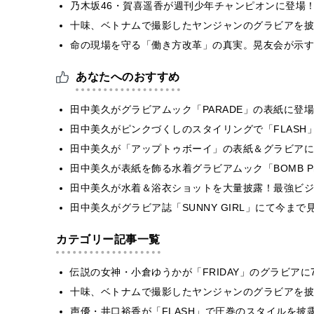
乃木坂46・賀喜遥香が週刊少年チャンピオンに登場
十味、ベトナムで撮影したヤンジャンのグラビアを披
​命の現場を守る「働き方改革」の真実。晃友会が示
あなたへのおすすめ
田中美久がグラビアムック「PARADE」の表紙に登
田中美久がピンクづくしのスタイリングで「FLASH
田中美久が「アップトゥボーイ」の表紙＆グラビアに
田中美久が表紙を飾る水着グラビアムック「BOMB P
田中美久が水着＆浴衣ショットを大量披露！最強ビジ
田中美久がグラビア誌「SUNNY GIRL」にて今ま
カテゴリー記事一覧
伝説の女神・小倉ゆうかが「FRIDAY」のグラビア
十味、ベトナムで撮影したヤンジャンのグラビアを披
声優・井口裕香が「FLASH」で圧巻のスタイルを披