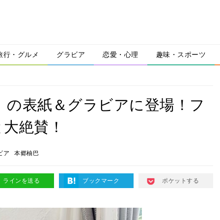
旅行・グルメ
グラビア
恋愛・心理
趣味・スポーツ
A」の表紙＆グラビアに登場！フ
と大絶賛！
ビア
本郷柚巴
ラインを送る
ブックマーク
ポケットする