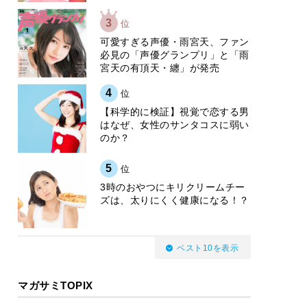
3
位
可愛すぎる声優・雨宮天、ファン
必見の「声優グランプリ」と「雨
宮天の有頂天・纏」が発売
4
位
【科学的に検証】視覚で恋する男
はなぜ、女性のサンタコスに弱い
のか？
5
位
3時のおやつにキリクリームチー
ズは、太りにくく健康になる！？
ベスト10を表示
マガサミTOPIX