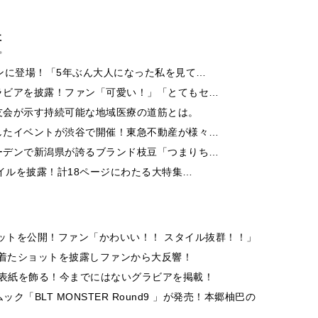
事
ンに登場！「5年ぶん大人になった私を見て…
ラビアを披露！ファン「可愛い！」「とてもセ…
友会が示す持続可能な地域医療の道筋とは。
したイベントが渋谷で開催！東急不動産が様々…
ーデンで新潟県が誇るブランド枝豆「つまりち…
イルを披露！計18ページにわたる大特集…
ョットを公開！ファン「かわいい！！ スタイル抜群！！」
を着たショットを披露しファンから大反響！
 9」の表紙を飾る！今までにはないグラビアを掲載！
ク「BLT MONSTER Round9 」が発売！本郷柚巴の