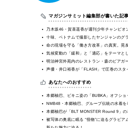
マガジンサミット編集部が書いた記
乃木坂46・賀喜遥香が週刊少年チャンピオ
十味、ベトナムで撮影したヤンジャンのグ
​命の現場を守る「働き方改革」の真実。晃
気候変動の「緩和」と「適応」をテーマと
明治神宮外苑内のレストラン・森のビアガ
声優・井口裕香が「FLASH」で圧巻のスタ
あなたへのおすすめ
本郷柚巴、ビキニ姿の「BUBKA」オフシ
NMB48・本郷柚巴、グループ伝統の水着
本郷柚巴が「BLT MONSTER Round
被写体の奥底に眠る “怪物”に迫るグラビアムッ
新たな魅力に迫る！