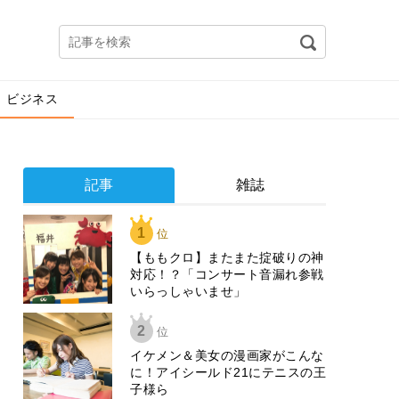
ビジネス
記事
雑誌
1
位
【ももクロ】またまた掟破りの神
対応！？「コンサート音漏れ参戦
いらっしゃいませ」
2
位
イケメン＆美女の漫画家がこんな
に！アイシールド21にテニスの王
子様ら