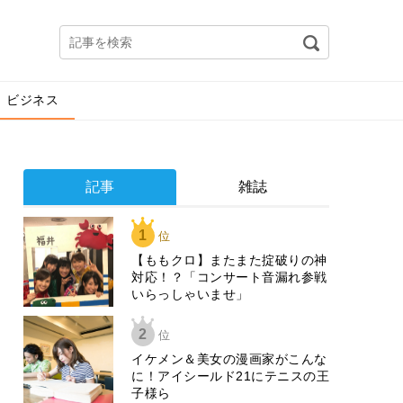
ビジネス
記事
雑誌
1
位
【ももクロ】またまた掟破りの神
対応！？「コンサート音漏れ参戦
いらっしゃいませ」
2
位
イケメン＆美女の漫画家がこんな
に！アイシールド21にテニスの王
子様ら