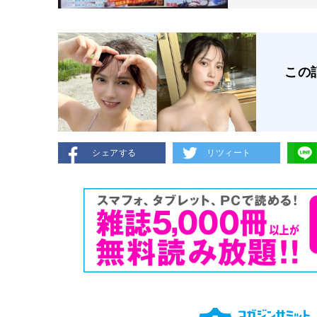
この
シェアする
リツィート