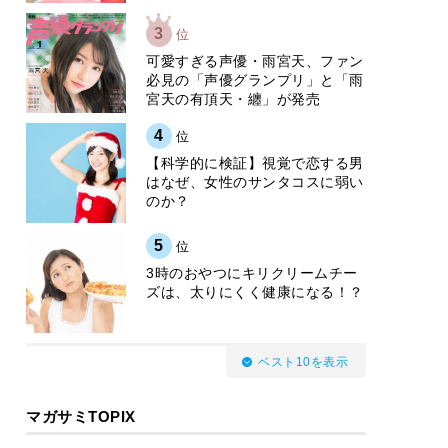
3
位
可愛すぎる声優・雨宮天、ファン
必見の「声優グランプリ」と「雨
宮天の有頂天・纏」が発売
4
位
【科学的に検証】視覚で恋する男
はなぜ、女性のサンタコスに弱い
のか？
5
位
3時のおやつにキリクリームチー
ズは、太りにくく健康になる！？
ベスト10を表示
マガサミTOPIX