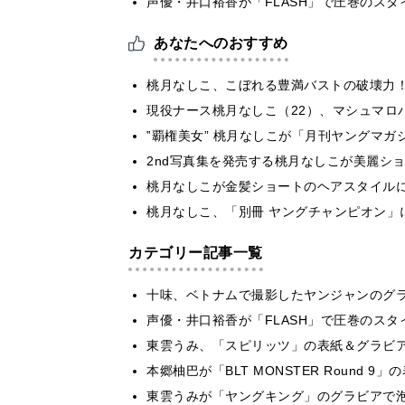
声優・井口裕香が「FLASH」で圧巻のスタ
あなたへのおすすめ
桃月なしこ、こぼれる豊満バストの破壊力
現役ナース桃月なしこ（22）、マシュマロ
‟覇権美女” 桃月なしこが「月刊ヤングマ
2nd写真集を発売する桃月なしこが美麗シ
桃月なしこが金髪ショートのヘアスタイルに
桃月なしこ、「別冊 ヤングチャンピオン」
カテゴリー記事一覧
十味、ベトナムで撮影したヤンジャンのグ
声優・井口裕香が「FLASH」で圧巻のスタ
東雲うみ、「スピリッツ」の表紙＆グラビ
本郷柚巴が「BLT MONSTER Round 
東雲うみが「ヤングキング」のグラビアで泡