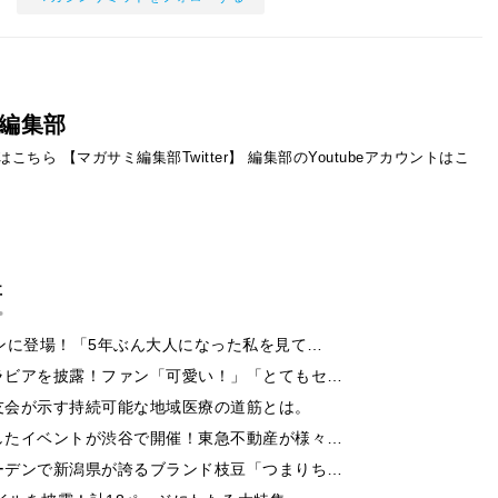
編集部
ントはこちら
【マガサミ編集部Twitter】
編集部のYoutubeアカウントはこ
事
ンに登場！「5年ぶん大人になった私を見て…
ラビアを披露！ファン「可愛い！」「とてもセ…
友会が示す持続可能な地域医療の道筋とは。
したイベントが渋谷で開催！東急不動産が様々…
ーデンで新潟県が誇るブランド枝豆「つまりち…