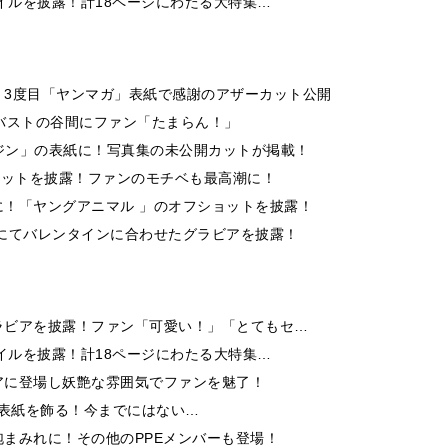
イルを披露！計18ページにわたる大特集…
！3度目「ヤンマガ」表紙で感謝のアザーカット公開
バストの谷間にファン「たまらん！」
ガジン」の表紙に！写真集の未公開カットが掲載！
ョットを披露！ファンのモチベも最高潮に！
！「ヤングアニマル 」のオフショットを披露！
にてバレンタインに合わせたグラビアを披露！
ラビアを披露！ファン「可愛い！」「とてもセ…
イルを披露！計18ページにわたる大特集…
アに登場し妖艶な雰囲気でファンを魅了！
9」の表紙を飾る！今までにはない…
まみれに！その他のPPEメンバーも登場！