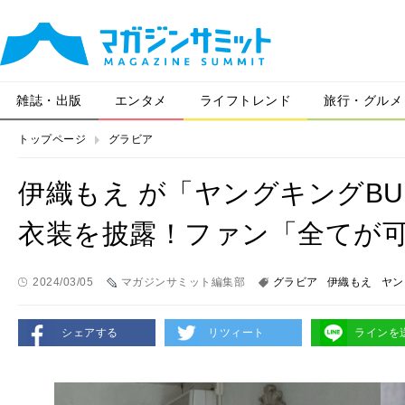
雑誌・出版
エンタメ
ライフトレンド
旅行・グルメ
トップページ
グラビア
伊織もえ が「ヤングキングB
衣装を披露！ファン「全てが
2024/03/05
マガジンサミット編集部
グラビア
伊織もえ
ヤン
シェアする
リツィート
ラインを