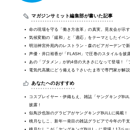
マガジンサミット編集部が書いた記事
​命の現場を守る「働き方改革」の真実。晃友会が示
気候変動の「緩和」と「適応」をテーマとしたイベン
明治神宮外苑内のレストラン・森のビアガーデンで新
声優・井口裕香が「FLASH」で圧巻のスタイルを披
あの「ブタメン」が約4倍の大きさになって登場！「ブ
電気代高騰にどう備える？さいたま市で専門家が解説
あなたへのおすすめ
コスプレイヤー・伊織もえ、雑誌「ヤングキングBU
披露！
似鳥沙也加のグラビアがヤングキングBULLに掲載！
桃月なしこ、新年一発目の雑誌グラビアで今年の干支
桃月なしこが「ヤングキングBULL」に登場！17ペ