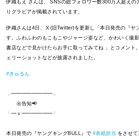
伊織もえ さんは、 SNSの総フォロワー数300万人超え
りグラビアが掲載されています。
伊織さんは4日、Ⅹ(旧Twitter)を更新し「本日発売の『
す。ふわふわのもこもこやジャージ姿など、かわいく撮影
書店などで見かけたらお手に取ってみてね 」とコメント
ェリーショットなどが披露されました。
#きゅるん
╭━━━━━━━━╮
㊗️告知📢
╰━ｖ━━━━━━╯
本日発売の『ヤングキングBULL』で
#表紙担当
をさせて頂