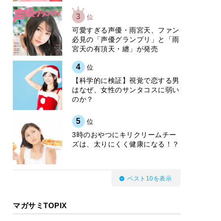
3
位
可愛すぎる声優・雨宮天、ファン
必見の「声優グランプリ」と「雨
宮天の有頂天・纏」が発売
4
位
【科学的に検証】視覚で恋する男
はなぜ、女性のサンタコスに弱い
のか？
5
位
3時のおやつにキリクリームチー
ズは、太りにくく健康になる！？
ベスト10を表示
マガサミTOPIX