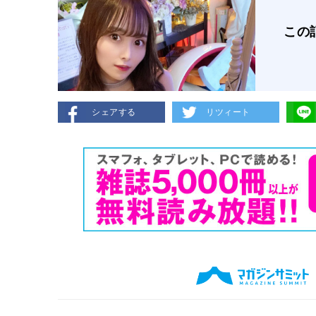
この
シェアする
リツィート