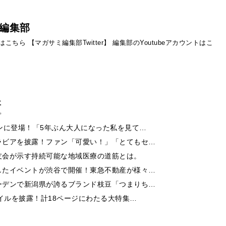
編集部
ントはこちら
【マガサミ編集部Twitter】
編集部のYoutubeアカウントはこ
事
ンに登場！「5年ぶん大人になった私を見て…
ラビアを披露！ファン「可愛い！」「とてもセ…
友会が示す持続可能な地域医療の道筋とは。
したイベントが渋谷で開催！東急不動産が様々…
ーデンで新潟県が誇るブランド枝豆「つまりち…
イルを披露！計18ページにわたる大特集…