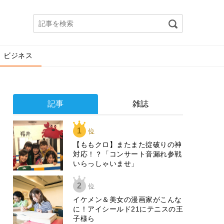
ビジネス
記事
雑誌
1
位
【ももクロ】またまた掟破りの神
対応！？「コンサート音漏れ参戦
いらっしゃいませ」
2
位
イケメン＆美女の漫画家がこんな
に！アイシールド21にテニスの王
子様ら