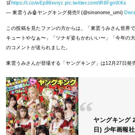
🛒
https://t.co/wEp88xvryc
pic.twitter.com/tR6FgntXKs
— 東雲うみ🤖ヤングキング発売!! (@sinonome_umi)
Dece
この投稿を見たファンの方からは、「東雲うみさん世界
キュートやなぁ〜」「ツナギ姿もかわいい〜」「今年の
のコメントが送られました。
東雲うみさんが登場する「ヤングキング」は12月27日発
ヤングキング 20
日) 少年画報社