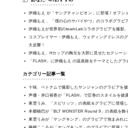
伊織もえ が「ヤングチャンピオン」に登場！オフシ
伊織もえ 、「僕の心のヤバイやつ」のコラボグラビ
伊織もえが世界初のteamLabコラボグラビアを撮
コスプレイヤー・伊織もえ、ウェディングドレスのグ
大反響！
伊織もえ、Hカップの胸元を大胆に見せたセクシーシ
「FLASH」に伊織もえ の温泉旅をテーマとしたグ
カテゴリー記事一覧
十味、ベトナムで撮影したヤンジャンのグラビアを披
声優・井口裕香が「FLASH」で圧巻のスタイルを披
東雲うみ、「スピリッツ」の表紙＆グラビアに登場し
本郷柚巴が「BLT MONSTER Round 9」の表紙
東雲うみが「ヤングキング」のグラビアで泡まみれに
篠崎こころが「ヤングキング」のグラビアに登場！フ