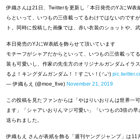
伊織さんは21日、Twitterを更新し「本日発売のYJ
らといって、いつもの三倍載ってるわけではないのです
ト。同時に投稿した画像では、赤い衣装のショットや、
本日発売のYJにW表紙を飾らせて頂いています
モチーフがシャアだからといって、いつもの三倍載って
装も可愛いし、作家の先生方のオリジナルガンダムイラ
るよ！キングダムガンダム！！すごい！( ◜ᴗ◝)
pic.twitte
— 伊織もえ (@moe_five)
November 21, 2019
この投稿を見たファンからは「やはりいおりんは世界一
ます」「シャアいおりんマジ可愛い」「いつもの3倍の早
送られました。
伊織もえ さんが表紙を飾る「週刊ヤングジャンプ」は11