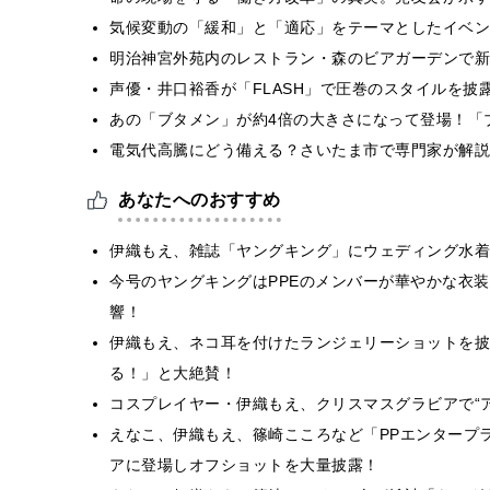
気候変動の「緩和」と「適応」をテーマとしたイベン
明治神宮外苑内のレストラン・森のビアガーデンで新
声優・井口裕香が「FLASH」で圧巻のスタイルを披
あの「ブタメン」が約4倍の大きさになって登場！「ブ
電気代高騰にどう備える？さいたま市で専門家が解説
あなたへのおすすめ
伊織もえ、雑誌「ヤングキング」にウェディング水着
今号のヤングキングはPPEのメンバーが華やかな衣
響！
伊織もえ、ネコ耳を付けたランジェリーショットを披
る！」と大絶賛！
コスプレイヤー・伊織もえ、クリスマスグラビアで“
えなこ、伊織もえ、篠崎こころなど「PPエンタープ
アに登場しオフショットを大量披露！