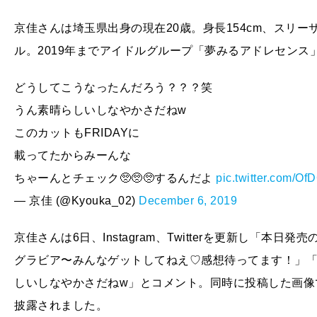
京佳さんは埼玉県出身の現在20歳。身長154cm、スリーサイ
ル。2019年までアイドルグループ「夢みるアドレセン
どうしてこうなったんだろう？？？笑
うん素晴らしいしなやかさだねw
このカットもFRIDAYに
載ってたからみーんな
ちゃーんとチェック🥺🥺🥺するんだよ
pic.twitter.com/O
— 京佳 (@Kyouka_02)
December 6, 2019
京佳さんは6日、Instagram、Twitterを更新し「本日
グラビア〜みんなゲットしてねえ♡感想待ってます！」
しいしなやかさだねw」とコメント。同時に投稿した画像
披露されました。