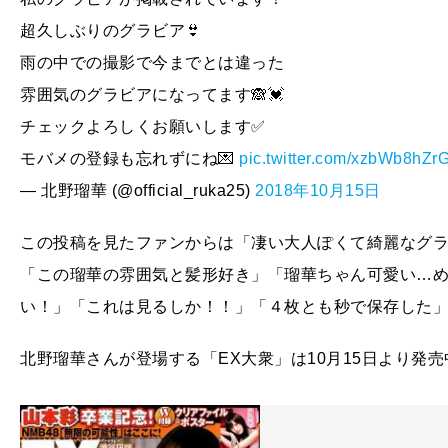
超久しぶりのグラビア👙
雨の中での撮影で今までとは違った
雰囲気のグラビアになってます🙈💓
チェックよろしくお願いします✅
モバメの登録も忘れずにね💌
pic.twitter.com/xzbWb8hZr
— 北野瑠華 (@official_ruka25)
2018年10月15日
この投稿を見たファンからは「凄い大人ぽくて綺麗なグ
「この瑠華の雰囲気と髪形好き」「瑠華ちゃん可愛い…
い！」「これは見るしか！！」「４枚とも秒で保存した
北野瑠華さんが登場する「EX大衆」は10月15日より発