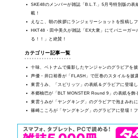
SKE48のメンバーが雑誌「B.L.T.」5月号特別版
載！
えなこ、朝の挨拶にランジェリーショットを投稿しフ
HKT48・田中美久が雑誌「EX大衆」にてバニーガ
る！！」と絶賛！
カテゴリー記事一覧
十味、ベトナムで撮影したヤンジャンのグラビアを披
声優・井口裕香が「FLASH」で圧巻のスタイルを披
東雲うみ、「スピリッツ」の表紙＆グラビアに登場し
本郷柚巴が「BLT MONSTER Round 9」の表紙
東雲うみが「ヤングキング」のグラビアで泡まみれに
篠崎こころが「ヤングキング」のグラビアに登場！フ