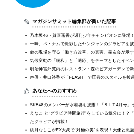
マガジンサミット編集部が書いた記事
乃木坂46・賀喜遥香が週刊少年チャンピオンに登場
十味、ベトナムで撮影したヤンジャンのグラビアを披
​命の現場を守る「働き方改革」の真実。晃友会が示
気候変動の「緩和」と「適応」をテーマとしたイベン
明治神宮外苑内のレストラン・森のビアガーデンで新
声優・井口裕香が「FLASH」で圧巻のスタイルを披
あなたへのおすすめ
SKE48のメンバーが水着姿を披露！「B.L.T.4月
えなこ と“グラビア時間旅行”をしている気分に！？
たグラビアが掲載！
桃月なしこがEX大衆で“対極の美”を表現！天使と悪