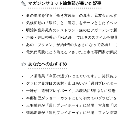
マガジンサミット編集部が書いた記事
​命の現場を守る「働き方改革」の真実。晃友会が示
気候変動の「緩和」と「適応」をテーマとしたイベン
明治神宮外苑内のレストラン・森のビアガーデンで新
声優・井口裕香が「FLASH」で圧巻のスタイルを披
あの「ブタメン」が約4倍の大きさになって登場！「ブ
電気代高騰にどう備える？さいたま市で専門家が解説
あなたへのおすすめ
一ノ瀬瑠菜「今回の週プレはえぐいです」。笑顔あふ
グラビア界注目の逸材・山田あいが「週刊プレイボー
十味が「週刊プレイボーイ」の表紙に5年ぶりに登場
本郷柚巴がショートカットにして初めてのグラビアを
天羽希純が「週刊プレイボーイ」に登場！写真集「B
菊地姫奈が「週刊プレイボーイ」に登場！ファン待望