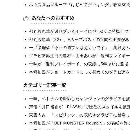
ハウス食品グループ「はじめてクッキング」教室30周
あなたへのおすすめ
都丸紗也華が週刊プレイボーイに4年ぶりに登場！フ
都丸紗也華（22）、Fカップバストの谷間や美脚が
一ノ瀬瑠菜「今回の週プレはえぐいです」。笑顔あふ
グラビア界注目の逸材・山田あいが「週刊プレイボー
十味が「週刊プレイボーイ」の表紙に5年ぶりに登場
本郷柚巴がショートカットにして初めてのグラビアを
カテゴリー記事一覧
十味、ベトナムで撮影したヤンジャンのグラビアを披
声優・井口裕香が「FLASH」で圧巻のスタイルを披
東雲うみ、「スピリッツ」の表紙＆グラビアに登場し
本郷柚巴が「BLT MONSTER Round 9」の表紙