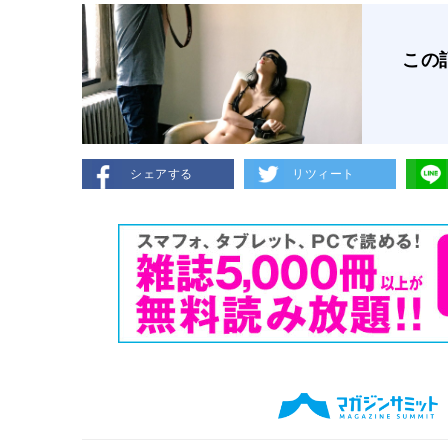
この
シェアする
リツィート