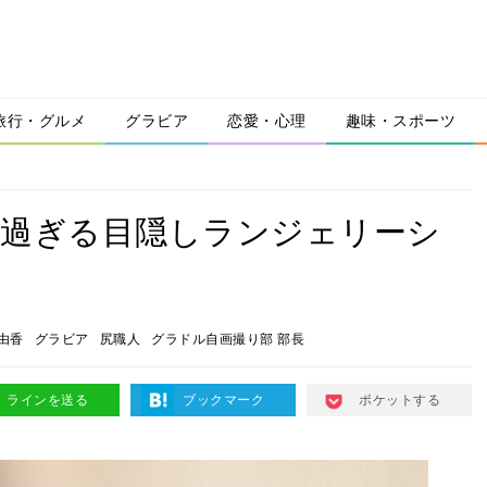
旅行・グルメ
グラビア
恋愛・心理
趣味・スポーツ
的過ぎる目隠しランジェリーシ
由香
グラビア
尻職人
グラドル自画撮り部 部長
ラインを送る
ブックマーク
ポケットする