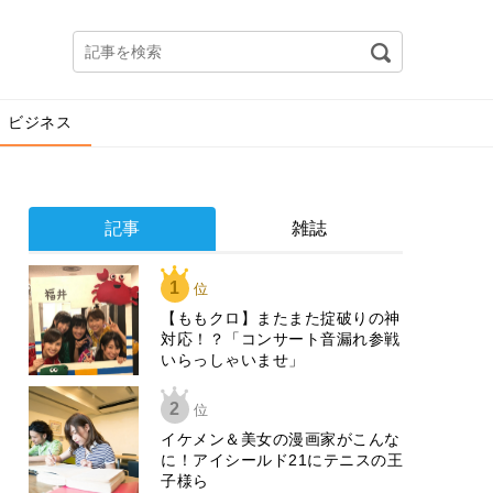
ビジネス
記事
雑誌
1
位
【ももクロ】またまた掟破りの神
対応！？「コンサート音漏れ参戦
いらっしゃいませ」
2
位
イケメン＆美女の漫画家がこんな
に！アイシールド21にテニスの王
子様ら