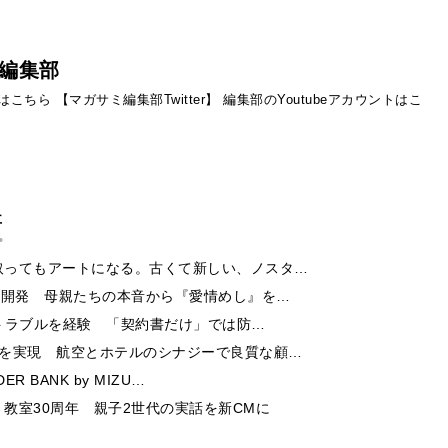
編集部
ントはこちら
【マガサミ編集部Twitter】
編集部のYoutubeアカウントはこ
事
取ってもアートになる。古くて新しい、ノスタ…
ー開発 母親たちの本音から『愛情めし』を…
酬トラブルを経験 「契約書だけ」では防…
チを実現 航空とホテルのシナジーで良質な顧…
 BANK by MIZU…
教室30周年 親子2世代の実話を新CMに