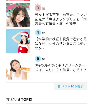
3
位
可愛すぎる声優・雨宮天、ファン
必見の「声優グランプリ」と「雨
宮天の有頂天・纏」が発売
4
位
【科学的に検証】視覚で恋する男
はなぜ、女性のサンタコスに弱い
のか？
5
位
3時のおやつにキリクリームチー
ズは、太りにくく健康になる！？
ベスト10を表示
マガサミTOPIX