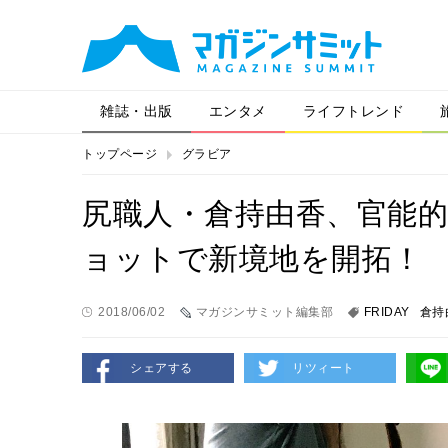
雑誌・出版
エンタメ
ライフトレンド
トップページ
グラビア
尻職人・倉持由香、官能
ョットで新境地を開拓！
2018/06/02
マガジンサミット編集部
FRIDAY
倉持
シェアする
リツィート