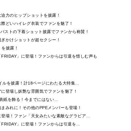
大迫力のヒップショットを披露！
は際どいハイレグ衣装でファンを魅了！
美バストの下着ショット披露でファンから称賛！
脱ぎかけショットが超セクシー！
 を披露！
FRIDAY」に登場！ファンからは引退を惜しむ声も
イルを披露！計18ページにわたる大特集…
アに登場し妖艶な雰囲気でファンを魅了！
9」の表紙を飾る！今までにはない…
まみれに！その他のPPEメンバーも登場！
に登場！ファン「天女みたいな素敵なグラビア…
FRIDAY」に登場！ファンからは引退を…