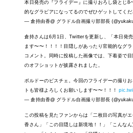
本日発売の『フライデー』に撮りおろし袋とじ8
的なグラビアになってるのでぜひゲットしてく
— 倉持由香@ グラドル自画撮り部部長 (@yukakura
倉持さんは6月1日、Twitterを更新し、「本
ます〜〜！！！！目隠しがあったり官能的なグラ
コメント。同時に投稿した画像では、下着姿で目
のオフショットが披露されました。
ボルドーのビスチェ。今回のフライデーの撮りお
トも皆様よろしくお願いします〜〜！！！
pic.t
— 倉持由香@ グラドル自画撮り部部長 (@yukakura
この投稿を見たファンからは「二枚目の写真がエ
香さん」「この目隠しは新境地！！」「こんなん