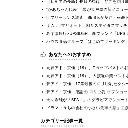
【初めての長崎】長崎の街は、どこを切り
“かあちゃん代表”亜希が大戸屋の新メニュ
ITフリーランス調査、85.8％が契約・報
ＪＡＬ×マリオット、相互ステイタスマッ
みずほ銀行×UPSIDER、新ブランド「UPSIDER
ハウス食品グループ「はじめてクッキング」
あなたへのおすすめ
元夢アド・京佳（19）、Fカップバストの
元夢アド・京佳（19）、大接近の美バスト
夢アド・京佳、17歳最後のロリ巨乳セクシ
夢アド・京佳、感謝の ロリ巨乳 オフショ
天羽希純が「SPA！」のグラビアでショー
ドラマ「うちの会社の小さい先輩の話」主
カテゴリー記事一覧