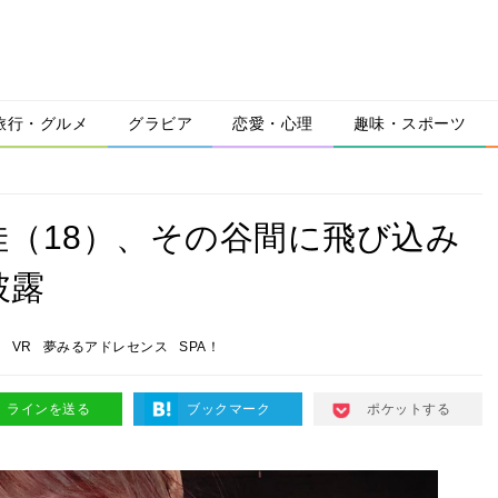
旅行・グルメ
グラビア
恋愛・心理
趣味・スポーツ
（18）、その谷間に飛び込み
披露
ア
VR
夢みるアドレセンス
SPA！
ラインを送る
ブックマーク
ポケットする