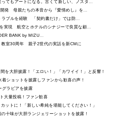
取ってもアートになる。古くて新しい、ノスタ…
ー開発 母親たちの本音から『愛情めし』を…
酬トラブルを経験 「契約書だけ」では防…
チを実現 航空とホテルのシナジーで良質な顧…
 BANK by MIZU…
教室30周年 親子2世代の実話を新CMに
谷間を大胆披露！「エロい！」「カワイイ！」と反響！
水着ショットを披露しファンから歓喜の声！
ーグラビアを披露
ット大量投稿！ファン歓喜
トカットに！「新しい希純を堪能してください！」
演の十味が大胆ランジェリーショットを披露！