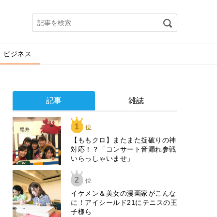
ビジネス
記事
雑誌
1
位
【ももクロ】またまた掟破りの神
対応！？「コンサート音漏れ参戦
いらっしゃいませ」
2
位
イケメン＆美女の漫画家がこんな
に！アイシールド21にテニスの王
子様ら