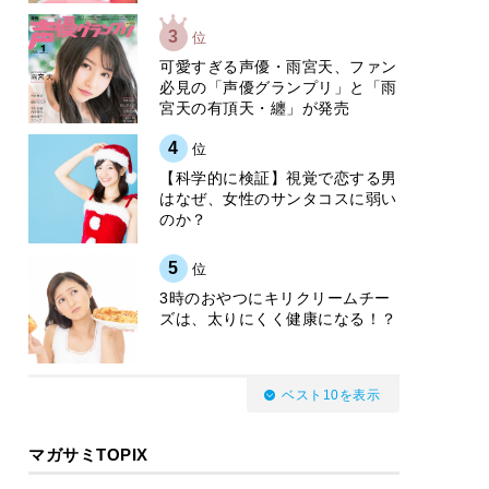
3
位
可愛すぎる声優・雨宮天、ファン
必見の「声優グランプリ」と「雨
宮天の有頂天・纏」が発売
4
位
【科学的に検証】視覚で恋する男
はなぜ、女性のサンタコスに弱い
のか？
5
位
3時のおやつにキリクリームチー
ズは、太りにくく健康になる！？
ベスト10を表示
マガサミTOPIX