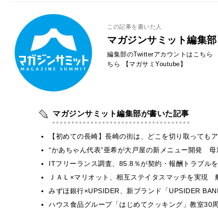
この記事を書いた人
マガジンサミット編集部
編集部のTwitterアカウントはこちら
ちら
【マガサミYoutube】
マガジンサミット編集部が書いた記事
【初めての長崎】長崎の街は、どこを切り取ってもア
“かあちゃん代表”亜希が大戸屋の新メニュー開発 
ITフリーランス調査、85.8％が契約・報酬トラブ
ＪＡＬ×マリオット、相互ステイタスマッチを実現 
みずほ銀行×UPSIDER、新ブランド「UPSIDER BANK 
ハウス食品グループ「はじめてクッキング」教室30周