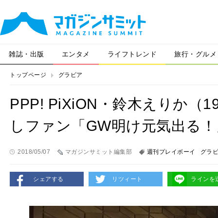
雑誌・出版
エンタメ
ライフトレンド
旅行・グルメ
トップページ
グラビア
PPP! PiXiON・鈴木えりか
しファン「GW明け元気出る！
2018/05/07
マガジンサミット編集部
週刊プレイボーイ
グラ
シェアする
リツィート
ラインを