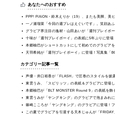
あなたへのおすすめ
PPP! PiXiON・鈴木えりか（19）、またも美脚
一ノ瀬瑠菜「今回の週プレはえぐいです」。笑顔あふ
グラビア界注目の逸材・山田あいが「週刊プレイボー
十味が「週刊プレイボーイ」の表紙に5年ぶりに登場
本郷柚巴がショートカットにして初めてのグラビアを
天羽希純が「週刊プレイボーイ」に登場！写真集「B
カテゴリー記事一覧
声優・井口裕香が「FLASH」で圧巻のスタイルを披
東雲うみ、「スピリッツ」の表紙＆グラビアに登場し
本郷柚巴が「BLT MONSTER Round 9」の表紙
東雲うみが「ヤングキング」のグラビアで泡まみれに
篠崎こころが「ヤングキング」のグラビアに登場！フ
この夏でグラビアを引退する天木じゅんが「FRIDA