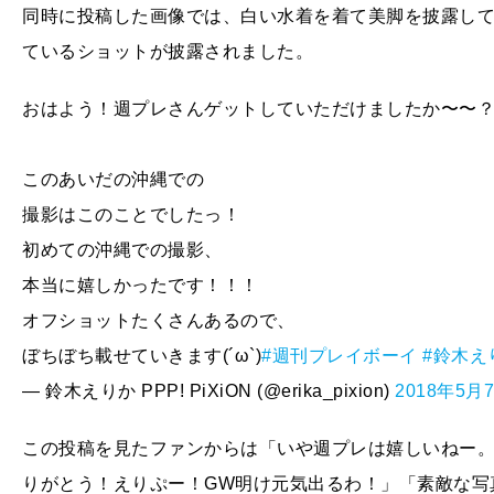
同時に投稿した画像では、白い水着を着て美脚を披露し
ているショットが披露されました。
おはよう！週プレさんゲットしていただけましたか〜〜？
このあいだの沖縄での
撮影はこのことでしたっ！
初めての沖縄での撮影、
本当に嬉しかったです！！！
オフショットたくさんあるので、
ぼちぼち載せていきます(´ω`)
#週刊プレイボーイ
#鈴木え
— 鈴木えりか PPP! PiXiON (@erika_pixion)
2018年5月
この投稿を見たファンからは「いや週プレは嬉しいねー
りがとう！えりぷー！GW明け元気出るわ！」「素敵な写