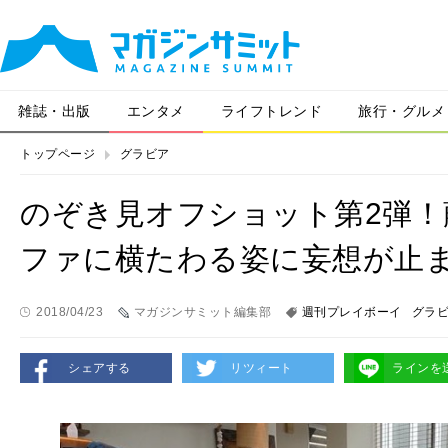
雑誌・出版
エンタメ
ライフトレンド
旅行・グルメ
トップページ
グラビア
のぞき見オフショット第2弾！
ファに横たわる姿に妄想が止
2018/04/23
マガジンサミット編集部
週刊プレイボーイ
グラ
シェアする
リツィート
ラインを