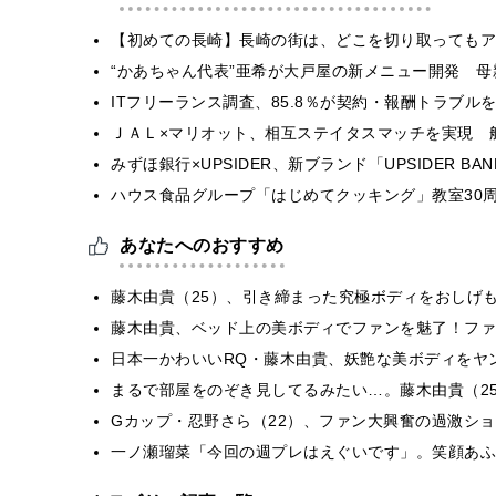
【初めての長崎】長崎の街は、どこを切り取ってもア
“かあちゃん代表”亜希が大戸屋の新メニュー開発 
ITフリーランス調査、85.8％が契約・報酬トラブ
ＪＡＬ×マリオット、相互ステイタスマッチを実現 
みずほ銀行×UPSIDER、新ブランド「UPSIDER BANK 
ハウス食品グループ「はじめてクッキング」教室30周
あなたへのおすすめ
藤木由貴（25）、引き締まった究極ボディをおしげ
藤木由貴、ベッド上の美ボディでファンを魅了！ファ
日本一かわいいRQ・藤木由貴、妖艶な美ボディをヤ
まるで部屋をのぞき見してるみたい…。藤木由貴（2
Gカップ・忍野さら（22）、ファン大興奮の過激シ
一ノ瀬瑠菜「今回の週プレはえぐいです」。笑顔あふ