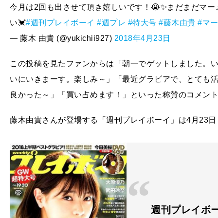
今月は2回も出させて頂き嬉しいです！😭✨まだまだマ
い💓
#週刊プレイボーイ
#週プレ
#特大号
#藤木由貴
#マ
— 藤木 由貴 (@yukichii927)
2018年4月23日
この投稿を見たファンからは「朝一でゲットしました。い
いにいきまーす。楽しみ～」「最近グラビアで、とても
良かった～」「買い占めます！」といった称賛のコメン
藤木由貴さんが登場する「週刊プレイボーイ」は4月23
週刊プレイボーイ