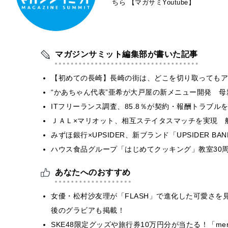
ちら
【マガサミYoutube】
マガジンサミット編集部が書いた記事
【初めての長崎】長崎の街は、どこを切り取ってもア
“かあちゃん代表”亜希が大戸屋の新メニュー開発 
ITフリーランス調査、85.8％が契約・報酬トラブ
ＪＡＬ×マリオット、相互ステイタスマッチを実現 
みずほ銀行×UPSIDER、新ブランド「UPSIDER BANK 
ハウス食品グループ「はじめてクッキング」教室30周
あなたへのおすすめ
女優・松村沙友理が「FLASH」で進化した可愛さを見
後のグラビアも掲載！
SKE48限定グッズや旅行券10万円分が当たる！「m