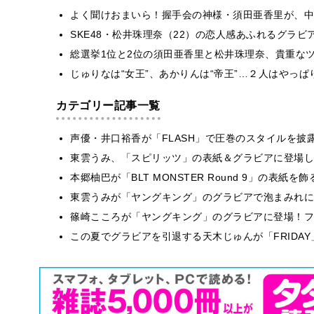
よく聞けおまいら！握手会の神様・須田亜香里が、中
SKE48・松井珠理奈（22）の恋人感あふれるグラ
総選挙1位と2位の須田亜香里と松井珠理奈、貴重な
じゅりなは“女王”、あかりんは“帝王”…２人はやっ
カテゴリー記事一覧
声優・井口裕香が「FLASH」で圧巻のスタイルを披
東雲うみ、「スピリッツ」の表紙＆グラビアに登場し
本郷柚巴が「BLT MONSTER Round 9」の表紙
東雲うみが「ヤングキング」のグラビアで泡まみれに
篠崎こころが「ヤングキング」のグラビアに登場！フ
この夏でグラビアを引退する天木じゅんが「FRIDA