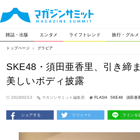
雑誌・出版
エンタメ
ライフトレンド
旅行・グルメ
トップページ
グラビア
SKE48・須田亜香里、引き
美しいボディ披露
2018/02/13
マガジンサミット編集部
FLASH
SKE48
須田亜
シェアする
リツィート
ラインを